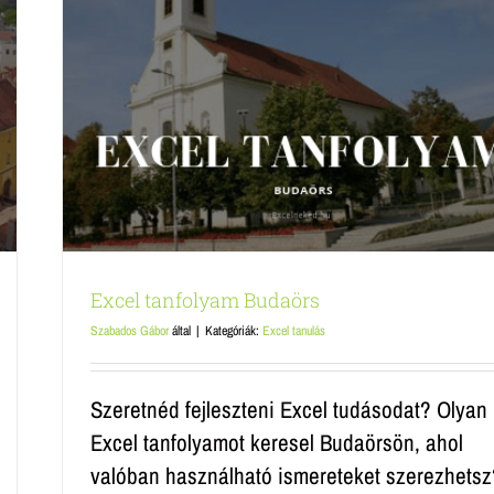
Excel tanfolyam Budaörs
Szabados Gábor
által
|
Kategóriák:
Excel tanulás
Szeretnéd fejleszteni Excel tudásodat? Olyan
Excel tanfolyamot keresel Budaörsön, ahol
valóban használható ismereteket szerezhetsz