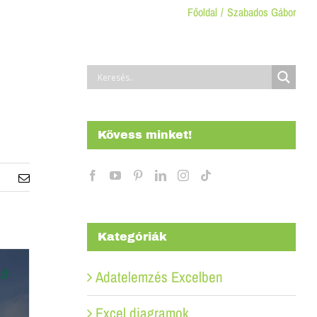
Főoldal
Szabados Gábor
Kövess minket!
Email:
Kategóriák
Adatelemzés Excelben
Excel diagramok