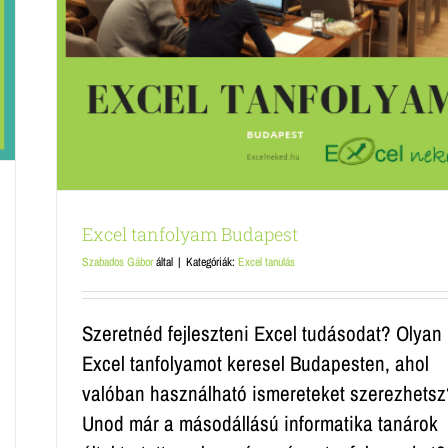
Excel tanfolyam Budapest
Szabados Gábor
által
|
Kategóriák:
Excel tanulás
Szeretnéd fejleszteni Excel tudásodat? Olyan
Excel tanfolyamot keresel Budapesten, ahol
valóban használható ismereteket szerezhetsz
Unod már a másodállású informatika tanárok