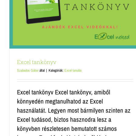
Excel tanfolyam Budapest
Excel tanulás
Excel tankönyv
Szabados Gábor
által
|
Kategóriák:
Excel tanulás
Excel tankönyv Excel tankönyv, amiből
könnyedén megtanulhatod az Excel
használatát. Legyen most bármilyen szinten az
Excel tudásod, biztos hasznodra lesz a
könyvben részletesen bemutatott számos