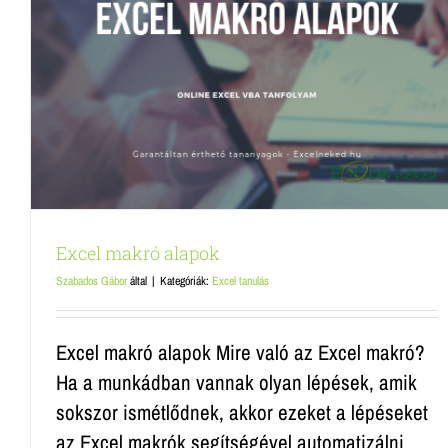
Excel tanfolyam árak
Excel tanulás
Excel makró alapok
Szabados Gábor
által
|
Kategóriák:
Excel tanulás
Excel makró alapok Mire való az Excel makró?
Ha a munkádban vannak olyan lépések, amik
sokszor ismétlődnek, akkor ezeket a lépéseket
az Excel makrók segítségével automatizálni