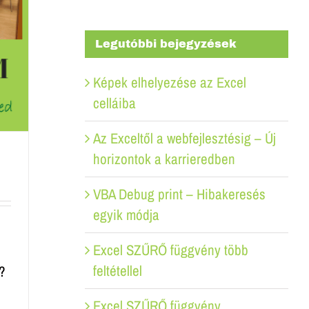
Legutóbbi bejegyzések
Képek elhelyezése az Excel
celláiba
Az Exceltől a webfejlesztésig – Új
horizontok a karrieredben
VBA Debug print – Hibakeresés
egyik módja
Excel SZŰRŐ függvény több
feltétellel
?
Excel SZŰRŐ függvény