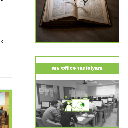
k,
MS Office tanfolyam