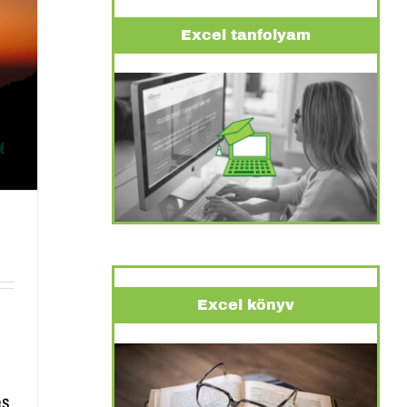
Excel tanfolyam
Excel könyv
es