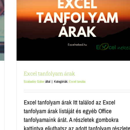
Excel tanfolyam árak
Szabados Gábor
által
|
Kategóriák:
Excel tanulás
Excel tanfolyam árak Itt találod az Excel
tanfolyam árak listáját és egyéb Office
tanfolyamaink árát. A részletek gombokra
kattintva eljuthatsz az adott tanfolyam részlet