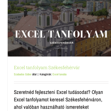
Excel tanfolyam Budaörs
Excel tanulás
Excel tanfolyam Székesfehérvár
Szabados Gábor
által
|
Kategóriák:
Excel tanulás
Szeretnéd fejleszteni Excel tudásodat? Olyan
Excel tanfolyamot keresel Székesfehérváron,
ahol valóban használható ismereteket