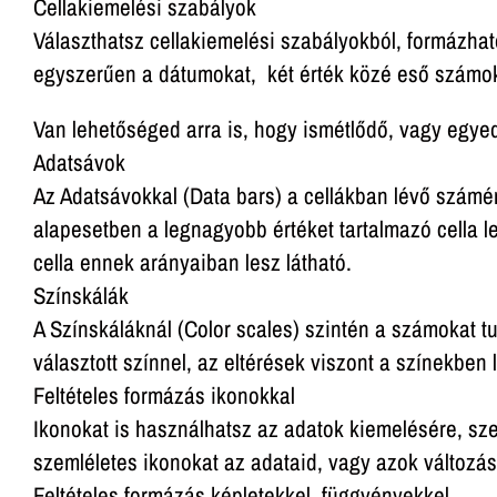
Cellakiemelési szabályok
Választhatsz cellakiemelési szabályokból, formázhat
egyszerűen a dátumokat, két érték közé eső számok
Van lehetőséged arra is, hogy ismétlődő, vagy egyed
Adatsávok
Az Adatsávokkal (Data bars) a cellákban lévő számé
alapesetben a legnagyobb értéket tartalmazó cella l
cella ennek arányaiban lesz látható.
Színskálák
A Színskáláknál (Color scales) szintén a számokat t
választott színnel, az eltérések viszont a színekben
Feltételes formázás ikonokkal
Ikonokat is használhatsz az adatok kiemelésére, sze
szemléletes ikonokat az adataid, vagy azok változá
Feltételes formázás képletekkel, függvényekkel