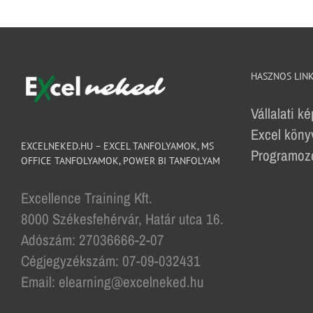
HASZNOS LIN
Vállalati k
Excel köny
EXCELNEKED.HU – EXCEL TANFOLYAMOK, MS
Programozó
OFFICE TANFOLYAMOK, POWER BI TANFOLYAM
Excellence Training Kft.
8000 Székesfehérvár, Határ utca 16.
Adószám: 27036666-2-07
Cégjegyzékszám: 07-09-032431
Email: elearning@excelneked.hu