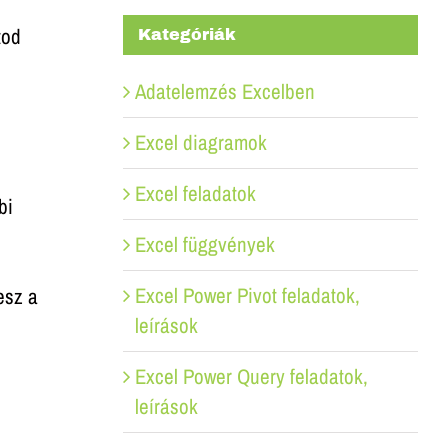
tod
Kategóriák
Adatelemzés Excelben
Excel diagramok
Excel feladatok
bi
Excel függvények
Excel Power Pivot feladatok,
esz a
leírások
Excel Power Query feladatok,
leírások