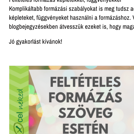
Komplikáltabb formázási szabályokat is meg tudsz a
képleteket, függvényeket használni a formázáshoz. Va
blogbejegyzésekben átvesszük ezeket is, hogy maga
Jó gyakorlást kívánok!
Excel feltételes formázás – szám
formázása
Feltételes formázás Excelben