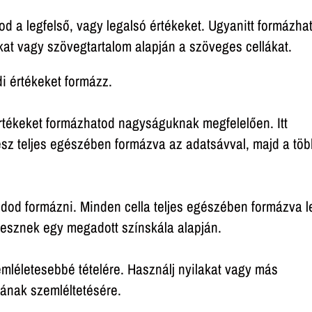
od a legfelső, vagy legalsó értékeket. Ugyanitt formázha
at vagy szövegtartalom alapján a szöveges cellákat.
i értékeket formázz.
rtékeket formázhatod nagyságuknak megfelelően. Itt
esz teljes egészében formázva az adatsávval, majd a töb
udod formázni. Minden cella teljes egészében formázva l
 lesznek egy megadott színskála alapján.
mléletesebbé tételére. Használj nyilakat vagy más
sának szemléltetésére.