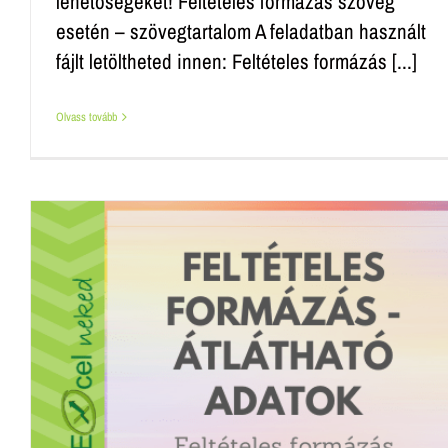
lehetőségeket! Feltételes formázás szöveg
esetén – szövegtartalom A feladatban használt
fájlt letöltheted innen: Feltételes formázás [...]
Olvass tovább
Feltételes formázás dátum esetén
Hétvégék jelölése
Excel feladatok
Feltételes formázás Excelben