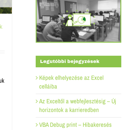
ék
Legutóbbi bejegyzések
Képek elhelyezése az Excel
uk
celláiba
Az Exceltől a webfejlesztésig – Új
horizontok a karrieredben
VBA Debug print – Hibakeresés