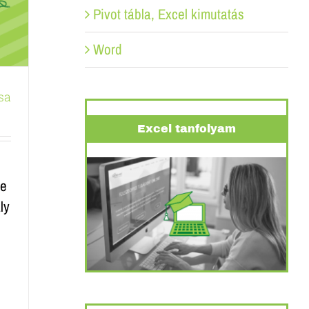
Pivot tábla, Excel kimutatás
Word
sa
Excel tanfolyam
ve
ly