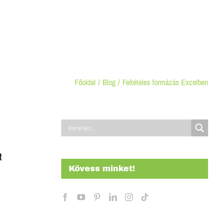
Kezdőlap
Képzéseink
Cégeknek
Kapcsolat
Főoldal
Blog
Feltételes formázás Excelben
t
Kövess minket!