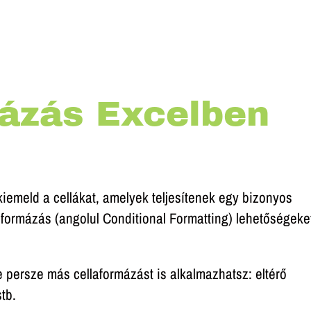
mázás Excelben
kiemeld a cellákat, amelyek teljesítenek egy bizonyos
s formázás (angolul Conditional Formatting) lehetőségeke
e persze más cellaformázást is alkalmazhatsz: eltérő
tb.