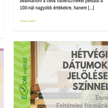
beállítanom a cella háttérszíneket például a
100-nál nagyobb értékekre, hanem [...]
Olvass tovább
 –