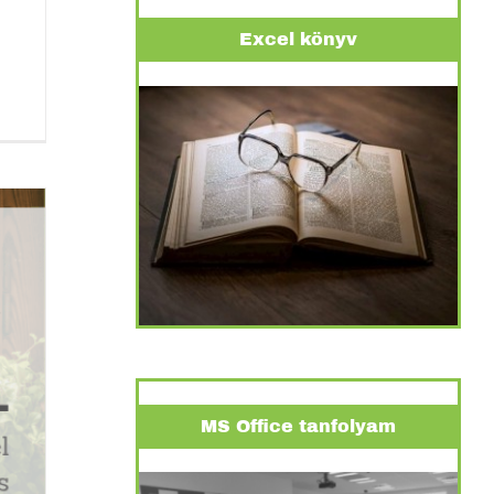
Excel könyv
MS Office tanfolyam