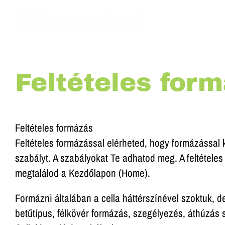
Kihagyás
Feltételes for
Feltételes formázás
Feltételes formázással elérheted, hogy formázással 
szabályt. A szabályokat Te adhatod meg. A feltétele
megtalálod a Kezdőlapon (Home).
Formázni általában a cella háttérszínével szoktuk, d
betűtípus, félkövér formázás, szegélyezés, áthúzás s