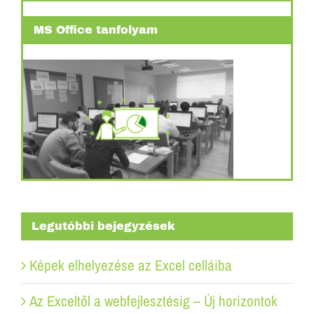
MS Office tanfolyam
Legutóbbi bejegyzések
Képek elhelyezése az Excel celláiba
Az Exceltől a webfejlesztésig – Új horizontok