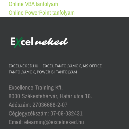
Online VBA tanfolyam
Online PowerPoint tanfolyam
EXCELNEKED.HU – EXCEL TANFOLYAMOK, MS OFFICE
TANFOLYAMOK, POWER BI TANFOLYAM
Excellence Training Kft.
8000 Székesfehérvár, Határ utca 16.
Adószám: 27036666-2-07
Cégjegyzékszám: 07-09-032431
Email: elearning@excelneked.hu