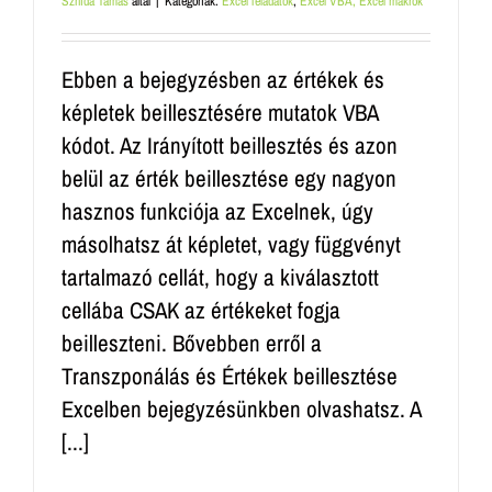
Sznida Tamás
által
|
Kategóriák:
Excel feladatok
,
Excel VBA, Excel makrók
Ebben a bejegyzésben az értékek és
képletek beillesztésére mutatok VBA
kódot. Az Irányított beillesztés és azon
belül az érték beillesztése egy nagyon
hasznos funkciója az Excelnek, úgy
másolhatsz át képletet, vagy függvényt
tartalmazó cellát, hogy a kiválasztott
cellába CSAK az értékeket fogja
beilleszteni. Bővebben erről a
Transzponálás és Értékek beillesztése
Excelben bejegyzésünkben olvashatsz. A
[...]