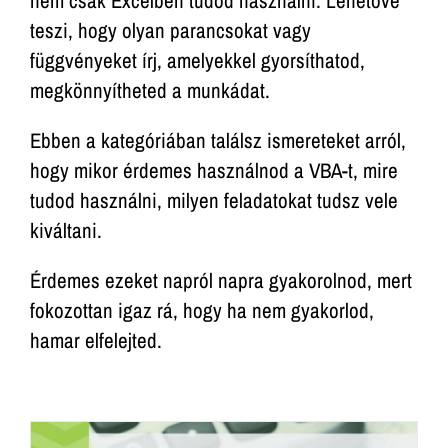
nem csak Excelben tudod használni. Lehetővé
teszi, hogy olyan parancsokat vagy
függvényeket írj, amelyekkel gyorsíthatod,
megkönnyítheted a munkádat.
Ebben a kategóriában találsz ismereteket arról,
hogy mikor érdemes használnod a VBA-t, mire
tudod használni, milyen feladatokat tudsz vele
kiváltani.
Érdemes ezeket napról napra gyakorolnod, mert
fokozottan igaz rá, hogy ha nem gyakorlod,
hamar elfelejted.