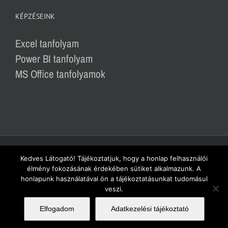
KÉPZÉSEINK
Excel tanfolyam
Power BI tanfolyam
MS Office tanfolyamok
© Copyright 2016-2025 - Excellence Training Kft. | Excelneked.hu - Excel tanfolyam,
Kedves Látogató! Tájékoztatjuk, hogy a honlap felhasználói
élmény fokozásának érdekében sütiket alkalmazunk. A
Power BI tanfolyam, MS Office tanfolyamok
honlapunk használatával ön a tájékoztatásunkat tudomásul
Adatvédelem
| Felnőttképző nyilvántartási száma: B/2020/000094
veszi.
Facebook
YouTube
Pinterest
LinkedIn
Instagram
Tiktok
Elfogadom
Adatkezelési tájékoztató