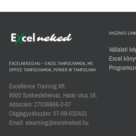
HASZNOS LIN
Vállalati k
Excel köny
EXCELNEKED.HU – EXCEL TANFOLYAMOK, MS
Programozó
OFFICE TANFOLYAMOK, POWER BI TANFOLYAM
Excellence Training Kft.
8000 Székesfehérvár, Határ utca 16.
Adószám: 27036666-2-07
Cégjegyzékszám: 07-09-032431
Email: elearning@excelneked.hu