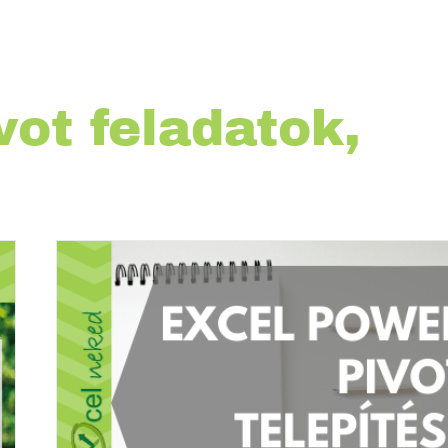
ot feladatok,
ése