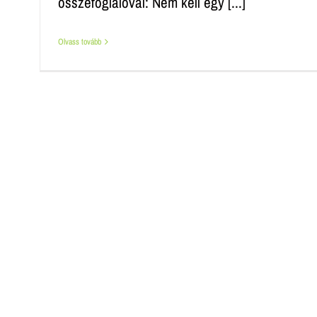
összefoglalóval: Nem kell egy [...]
Olvass tovább