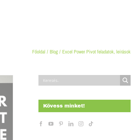
Kezdőlap
Képzéseink
Cégeknek
Kapcsolat
Főoldal
Blog
Excel Power Pivot feladatok, leírások
Kövess minket!