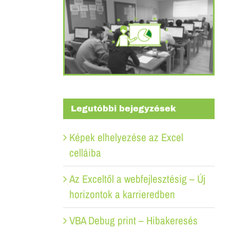
Legutóbbi bejegyzések
Képek elhelyezése az Excel
celláiba
Az Exceltől a webfejlesztésig – Új
horizontok a karrieredben
VBA Debug print – Hibakeresés