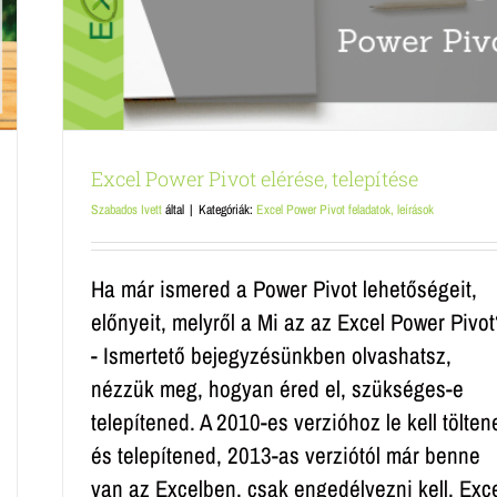
Excel Power Pivot elérése, telepítése
Szabados Ivett
által
|
Kategóriák:
Excel Power Pivot feladatok, leírások
Ha már ismered a Power Pivot lehetőségeit,
előnyeit, melyről a Mi az az Excel Power Pivo
- Ismertető bejegyzésünkben olvashatsz,
nézzük meg, hogyan éred el, szükséges-e
telepítened. A 2010-es verzióhoz le kell tölten
és telepítened, 2013-as verziótól már benne
van az Excelben, csak engedélyezni kell. Exc