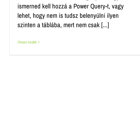
ismerned kell hozzá a Power Query-t, vagy
lehet, hogy nem is tudsz belenyúlni ilyen
szinten a táblába, mert nem csak [...]
Olvass tovább
Mi az az Excel Power Pivot? –
Ismertető
Excel Power Pivot feladatok, leírások