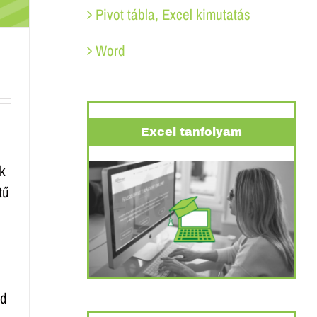
Pivot tábla, Excel kimutatás
Word
Excel tanfolyam
ák
tű
id