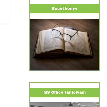
Excel könyv
MS Office tanfolyam