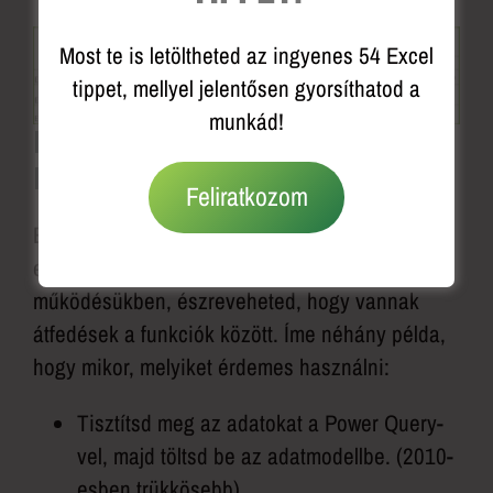
Most te is letöltheted az ingyenes 54 Excel
tippet, mellyel jelentősen gyorsíthatod a
munkád!
Excel Power Query és
Excel Power Pivot
Feliratkozom
Ez a két bővítmény tökéletesen tud
együttműködni és ha jártas vagy már a
működésükben, észreveheted, hogy vannak
átfedések a funkciók között. Íme néhány példa,
hogy mikor, melyiket érdemes használni:
Tisztítsd meg az adatokat a Power Query-
vel, majd töltsd be az adatmodellbe. (2010-
esben trükkösebb)