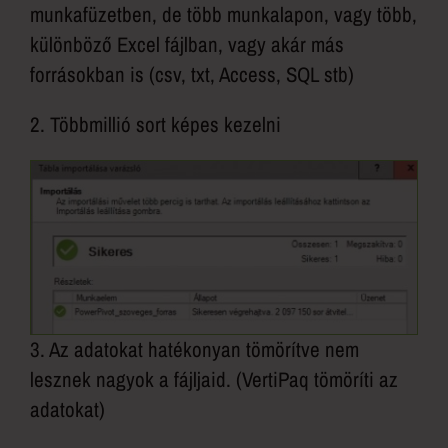
munkafüzetben, de több munkalapon, vagy több,
különböző Excel fájlban, vagy akár más
forrásokban is (csv, txt, Access, SQL stb)
2. Többmillió sort képes kezelni
3. Az adatokat hatékonyan tömörítve nem
lesznek nagyok a fájljaid. (VertiPaq tömöríti az
adatokat)