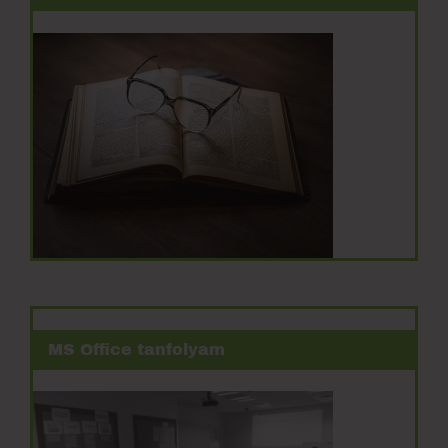
MS Office tanfolyam