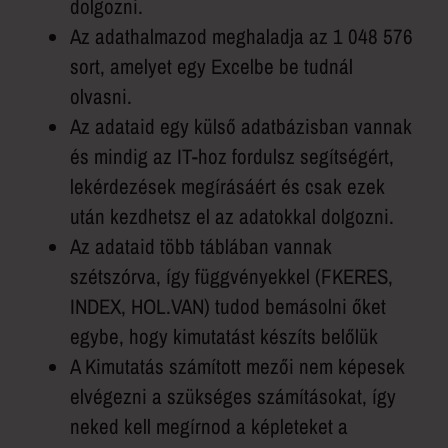
dolgozni.
Az adathalmazod meghaladja az 1 048 576
sort, amelyet egy Excelbe be tudnál
olvasni.
Az adataid egy külső adatbázisban vannak
és mindig az IT-hoz fordulsz segítségért,
lekérdezések megírásáért és csak ezek
után kezdhetsz el az adatokkal dolgozni.
Az adataid több táblában vannak
szétszórva, így függvényekkel (FKERES,
INDEX, HOL.VAN) tudod bemásolni őket
egybe, hogy kimutatást készíts belőlük
A Kimutatás számított mezői nem képesek
elvégezni a szükséges számításokat, így
neked kell megírnod a képleteket a