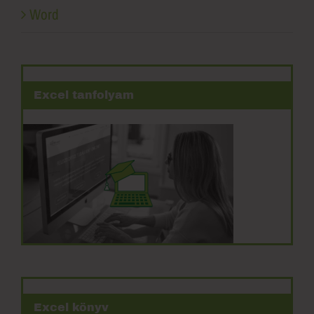
Word
Excel tanfolyam
Excel könyv