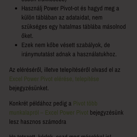
Használj Power Pivot-ot és hagyd meg a
külön táblában az adataidat, nem
szükséges egy hatalmas táblába másolnod
őket.
Ezek nem kőbe vésett szabályok, de
iránymutatást adnak a használatukhoz.
Az eléréséről, illetve telepítéséről olvasd el az
Excel Power Pivot elérése, telepítése
bejegyzésünket.
Konkrét példához pedig a
Pivot több
munkalapról – Excel Power Pivot
bejegyzésünk
lesz hasznos számodra
Ha tetszett, kérlek, oszd meg másokkal is!