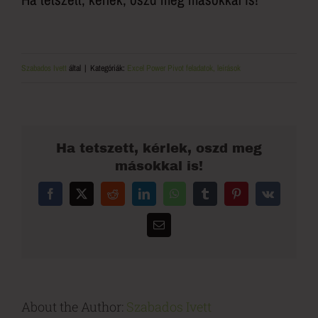
Szabados Ivett
által
|
Kategóriák:
Excel Power Pivot feladatok, leírások
Ha tetszett, kérlek, oszd meg
másokkal is!
Facebook
X
Reddit
LinkedIn
WhatsApp
Tumblr
Pinterest
Vk
Email:
About the Author:
Szabados Ivett