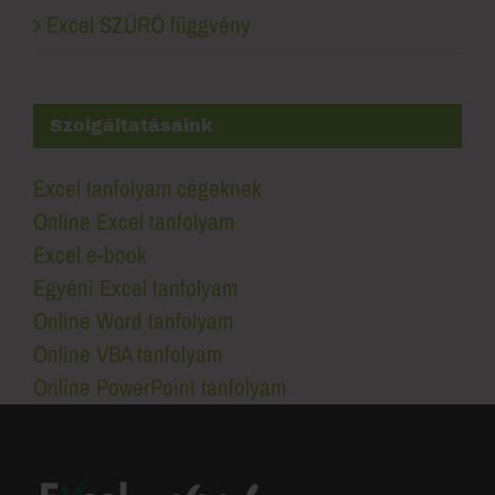
Excel SZŰRŐ függvény
Szolgáltatásaink
Excel tanfolyam cégeknek
Online Excel tanfolyam
Excel e-book
Egyéni Excel tanfolyam
Online Word tanfolyam
Online VBA tanfolyam
Online PowerPoint tanfolyam