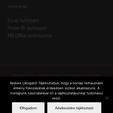
KÉPZÉSEINK
Excel tanfolyam
Power BI tanfolyam
MS Office tanfolyamok
© Copyright 2016-2025 - Excellence Training Kft. | Excelneked.hu - Excel tanfolyam,
Power BI tanfolyam, MS Office tanfolyamok
Kedves Látogató! Tájékoztatjuk, hogy a honlap felhasználói
élmény fokozásának érdekében sütiket alkalmazunk. A
Adatvédelem
| Felnőttképző nyilvántartási száma: B/2020/000094
honlapunk használatával ön a tájékoztatásunkat tudomásul
veszi.
Facebook
YouTube
Pinterest
LinkedIn
Instagram
Tiktok
Elfogadom
Adatkezelési tájékoztató