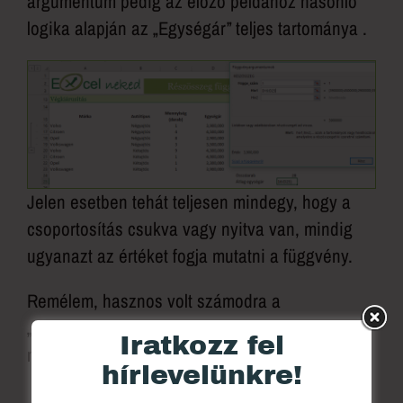
argumentum pedig az előző példához hasonló
logika alapján az „Egységár” teljes tartománya .
Jelen esetben tehát teljesen mindegy, hogy a
csoportosítás csukva vagy nyitva van, mindig
ugyanazt az értéket fogja mutatni a függvény.
Remélem, hasznos volt számodra a
„Részösszeg” függvény és a tanultakat
Iratkozz fel
megosztod másokkal is. :)
hírlevelünkre!