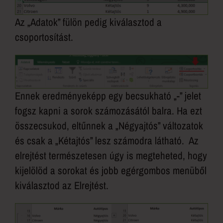
Az „Adatok” fülön pedig kiválasztod a
csoportosítást.
Ennek eredményeképp egy becsukható „-” jelet
fogsz kapni a sorok számozásától balra. Ha ezt
összecsukod, eltűnnek a „Négyajtós” változatok
és csak a „Kétajtós” lesz számodra látható. Az
elrejtést természetesen úgy is megteheted, hogy
kijelölöd a sorokat és jobb egérgombos menüből
kiválasztod az Elrejtést.