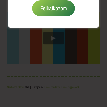
MUTASD MIRŐL VAN SZÓ
Feliratkozom
Szabados Gábor
által
|
Kategóriák:
Excel feladatok
,
Excel függvények