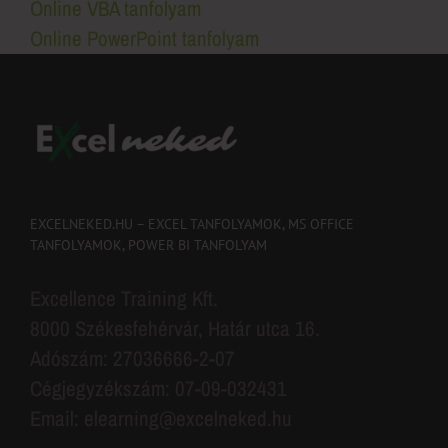
Online VBA tanfolyam
Online PowerPoint tanfolyam
EXCELNEKED.HU – EXCEL TANFOLYAMOK, MS OFFICE
TANFOLYAMOK, POWER BI TANFOLYAM
Excellence Training Kft.
8000 Székesfehérvár, Határ utca 16.
Adószám: 27036666-2-07
Cégjegyzékszám: 07-09-032431
Email: elearning@excelneked.hu