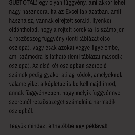
SUBTOTAL) egy olyan függvény, ami akkor lehet
nagy hasznodra, ha az Excel táblázatban, amit
használsz, vannak elrejtett soraid. Ilyenkor
eldöntheted, hogy a rejtett sorokkal is számoljon
a részösszeg függvény (lenti táblázat első
oszlopa), vagy csak azokat vegye figyelembe,
ami számodra is látható (lenti táblázat második
oszlopa). Az első két oszlopban szereplő
számok pedig gyakorlatilag kódok, amelyeknek
valamelyikét a képletbe is be kell majd írnod,
annak függvényében, hogy melyik függvénnyel
szeretnél részösszeget számolni a harmadik
oszlopból.
Tegyük mindezt érthetőbbé egy példával!