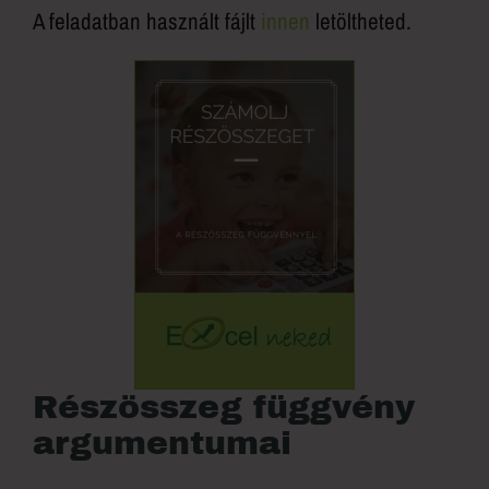
A feladatban használt fájlt
innen
letöltheted.
Részösszeg függvény
argumentumai