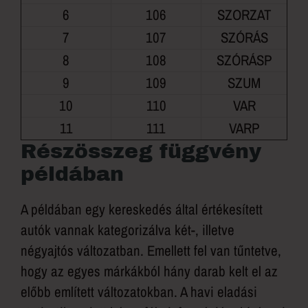
6
106
SZORZAT
7
107
SZÓRÁS
8
108
SZÓRÁSP
9
109
SZUM
10
110
VAR
11
111
VARP
Részösszeg függvény
példában
A példában egy kereskedés által értékesített
autók vannak kategorizálva két-, illetve
négyajtós változatban. Emellett fel van tűntetve,
hogy az egyes márkákból hány darab kelt el az
előbb említett változatokban. A havi eladási