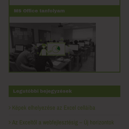
MS Office tanfolyam
Legutóbbi bejegyzések
Képek elhelyezése az Excel celláiba
Az Exceltől a webfejlesztésig – Új horizontok