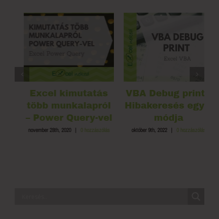
Excel kimutatás
VBA Debug print –
több munkalapról
Hibakeresés egyik
– Power Query-vel
módja
november 28th, 2020
|
0 hozzászólás
október 9th, 2022
|
0 hozzászólás
s