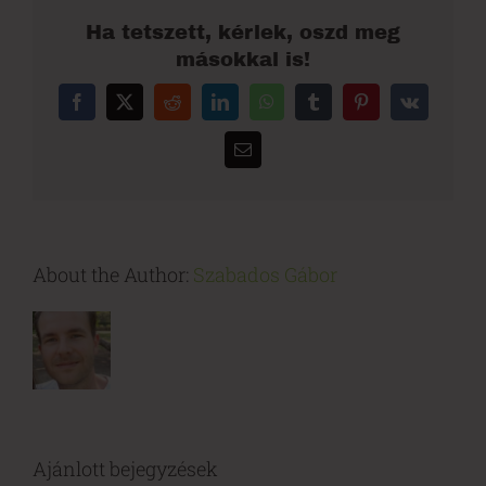
Ha tetszett, kérlek, oszd meg
másokkal is!
Facebook
X
Reddit
LinkedIn
WhatsApp
Tumblr
Pinterest
Vk
Email:
About the Author:
Szabados Gábor
Ajánlott bejegyzések