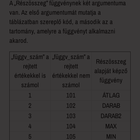
A „Részösszeg” függvénynek két argumentuma
van. Az első argumentumát mutatja a
táblázatban szereplő kód, a második az a
tartomány, amelyre a függvényt alkalmazni
akarod.
„függv_szám” a
„függv_szám” a
Részösszeg
rejtett
rejtett
alapját képző
értékekkel is
értékekkel nem
függvény
számol
számol
1
101
ÁTLAG
2
102
DARAB
3
103
DARAB2
4
104
MAX
5
105
MIN