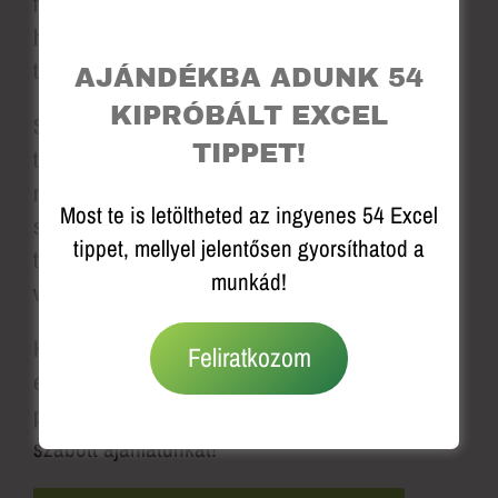
figyelembe vesszük a megrendelő igényeit,
hogy teljesen csapatra szabott oktatási ajánlatot
tudjunk összeállítani.
AJÁNDÉKBA ADUNK 54
KIPRÓBÁLT EXCEL
Szerződött oktató partnereink kimennek a
TIPPET!
telephelyre, és a megrendelő irodájában tartják
meg az Excel és Office képzést a munkatársak
Most te is letöltheted az ingyenes 54 Excel
számára. Már számos vállalatnál szerveztünk és
tippet, mellyel jelentősen gyorsíthatod a
tartottunk sikeres Excel tanfolyamot,
munkád!
workshopot.
Ha szeretnéd, hogy a te kollégáid is
Feliratkozom
eredményesen használják az Excelt és az Office
programcsomag programjait, kérd csapatodra
szabott ajánlatunkat!