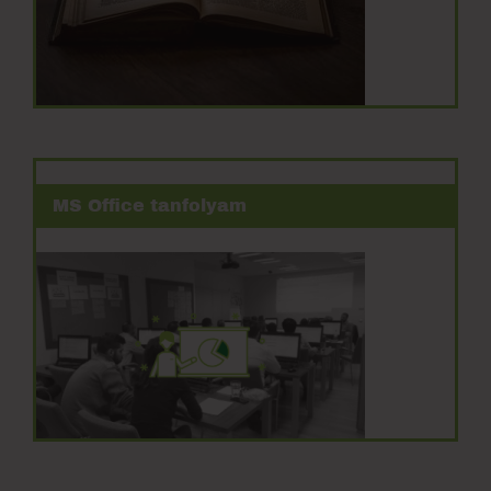
MS Office tanfolyam