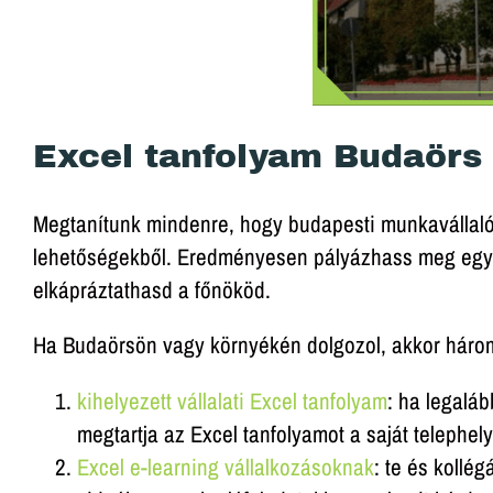
Excel tanfolyam Budaörs
Megtanítunk mindenre, hogy budapesti munkavállalók
lehetőségekből. Eredményesen pályázhass meg egy 
elkápráztathasd a főnököd.
Ha Budaörsön vagy környékén dolgozol, akkor három
kihelyezett vállalati Excel tanfolyam
: ha legalá
megtartja az Excel tanfolyamot a saját telephel
Excel e-learning vállalkozásoknak
: te és kollé