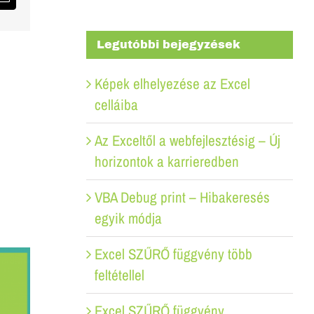
Email:
Legutóbbi bejegyzések
Képek elhelyezése az Excel
celláiba
Az Exceltől a webfejlesztésig – Új
horizontok a karrieredben
VBA Debug print – Hibakeresés
egyik módja
Excel SZŰRŐ függvény több
feltétellel
Excel SZŰRŐ függvény