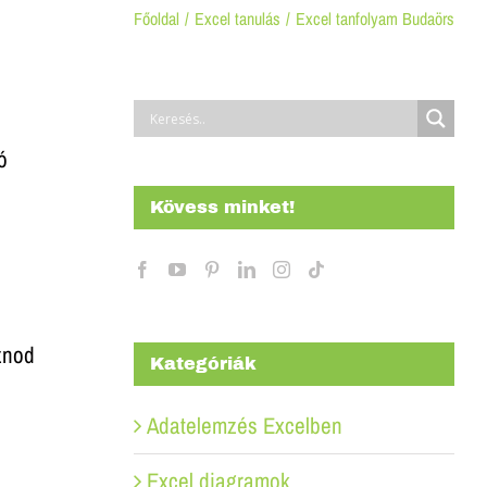
Főoldal
Excel tanulás
Excel tanfolyam Budaörs
ó
Kövess minket!
aznod
Kategóriák
Adatelemzés Excelben
Excel diagramok