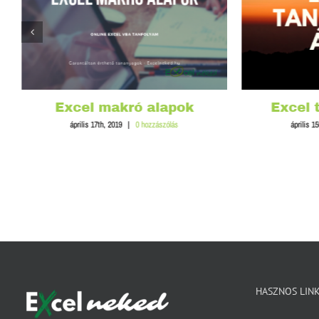
Excel makró alapok
Excel 
április 17th, 2019
|
0 hozzászólás
április 1
HASZNOS LIN