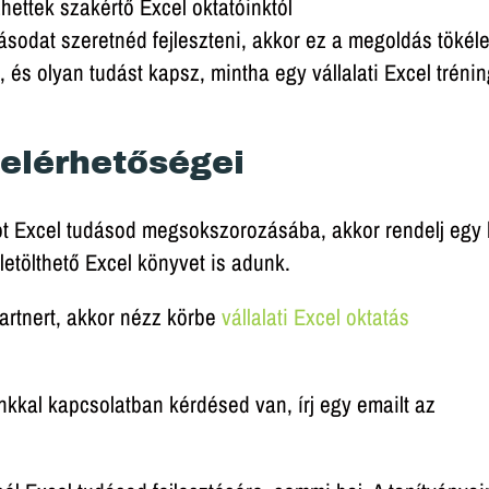
hettek szakértő Excel oktatóinktól
ásodat szeretnéd fejleszteni, akkor ez a megoldás tökél
 és olyan tudást kapsz, mintha egy vállalati Excel tréni
elérhetőségei
ot Excel tudásod megsokszorozásába, akkor rendelj egy 
NDÉKBA ADUNK 54 KIPRÓBÁLT E
etölthető Excel könyvet is adunk.
TIPPET!
artnert, akkor nézz körbe
vállalati Excel oktatás
e is letöltheted az ingyenes 54 Excel tippet, mellyel jel
gyorsíthatod a munkád!
kkal kapcsolatban kérdésed van, írj egy emailt az
Feliratkozom