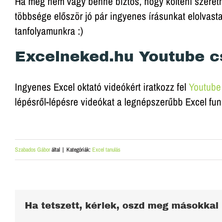
Ha még nem vagy benne biztos, hogy költeni szeretné
többsége először jó pár ingyenes írásunkat elolvast
tanfolyamunkra :)
Excelneked.hu Youtube c
Ingyenes Excel oktató videókért iratkozz fel
Youtube
lépésről-lépésre videókat a legnépszerűbb Excel fun
Szabados Gábor
által
|
Kategóriák:
Excel tanulás
Ha tetszett, kérlek, oszd meg másokkal 