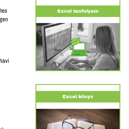
etes
Excel tanfolyam
ngen
havi
XCEL
entősen
Excel könyv