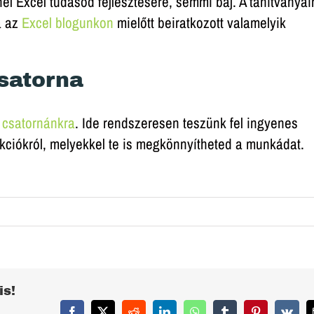
l Excel tudásod fejlesztésére, semmi baj. A tanítványai
a az
Excel blogunkon
mielőtt beiratkozott valamelyik
satorna
 csatornánkra
. Ide rendszeresen teszünk fel ingyenes
kciókról, melyekkel te is megkönnyítheted a munkádat.
is!