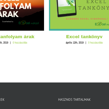
tanfolyam árak
Excel tankönyv
5th, 2019
|
0 hozzászólás
április 12th, 2019
|
0 hozzászólás
KEK
HASZNOS TARTALMAK