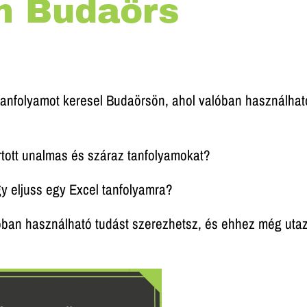
m Budaörs
 tanfolyamot keresel Budaörsön, ahol valóban használhat
rtott unalmas és száraz tanfolyamokat?
y eljuss egy Excel tanfolyamra?
 valóban használható tudást szerezhetsz, és ehhez még ut