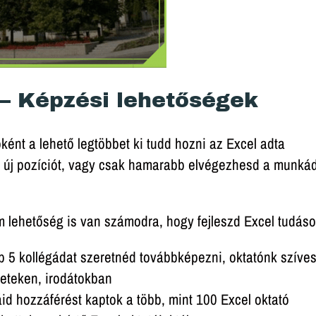
 – Képzési lehetőségek
ént a lehető legtöbbet ki tudd hozni az Excel adta
új pozíciót, vagy csak hamarabb elvégezhesd a munkád
 lehetőség is van számodra, hogy fejleszd Excel tudáso
bb 5 kollégádat szeretnéd továbbképezni, oktatónk szíve
yeteken, irodátokban
Iratkozz fel hírlevelünkre!
gáid hozzáférést kaptok a több, mint 100 Excel oktató