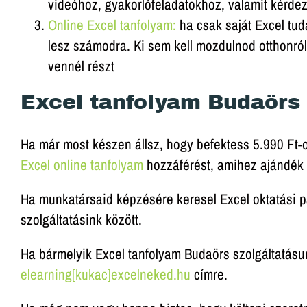
videóhoz, gyakorlófeladatokhoz, valamit kérdez
Online Excel tanfolyam:
ha csak saját Excel tud
lesz számodra. Ki sem kell mozdulnod otthonról,
vennél részt
Excel tanfolyam Budaörs 
Ha már most készen állsz, hogy befektess 5.990 Ft-
AJÁ
Excel online tanfolyam
hozzáférést, amihez ajándék l
Ha munkatársaid képzésére keresel Excel oktatási p
Most t
szolgáltatásink között.
Ha bármelyik Excel tanfolyam Budaörs szolgáltatásun
elearning[kukac]excelneked.hu
címre.