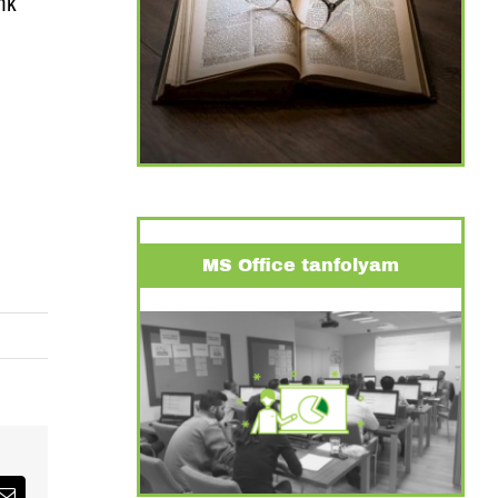
nk
MS Office tanfolyam