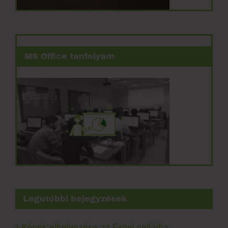
MS Office tanfolyam
Legutóbbi bejegyzések
Képek elhelyezése az Excel celláiba