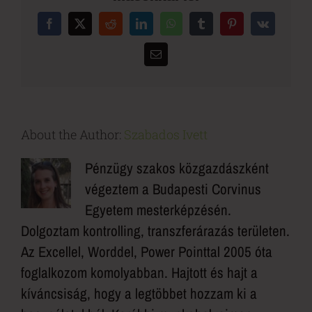
Facebook
X
Reddit
LinkedIn
WhatsApp
Tumblr
Pinterest
Vk
Email:
About the Author:
Szabados Ivett
Pénzügy szakos közgazdászként
végeztem a Budapesti Corvinus
Egyetem mesterképzésén.
Dolgoztam kontrolling, transzferárazás területen.
Az Excellel, Worddel, Power Pointtal 2005 óta
foglalkozom komolyabban. Hajtott és hajt a
kíváncsiság, hogy a legtöbbet hozzam ki a