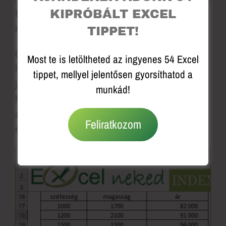
Ezek után kattinthatsz a KÉSZ gombra és
KIPRÓBÁLT EXCEL
másolhatod is az eredményt.
TIPPET!
(Ha a KÉSZ-re kattintás után feldob egy
Most te is letöltheted az ingyenes 54 Excel
hibaüzenetet, hogy hiba van a képletben,
tippet, mellyel jelentősen gyorsíthatod a
javíthatja-e az Excel, itt csak egy zárójelet
munkád!
hiányol a végéről, ha rákattintasz, hogy IGEN,
akkor automatikusan javítja és láthatod is az
Feliratkozom
eredményt a cellában)