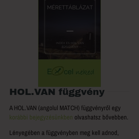
HOL.VAN függvény
A HOL.VAN (angolul MATCH) függvényről egy
korábbi bejegyzésünkben
olvashatsz bővebben.
Lényegében a függvényben meg kell adnod,