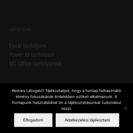
KÉPZÉSEINK
Excel tanfolyam
Power BI tanfolyam
MS Office tanfolyamok
Kedves Látogató! Tájékoztatjuk, hogy a honlap felhasználói
élmény fokozásának érdekében sütiket alkalmazunk. A
honlapunk használatával ön a tájékoztatásunkat tudomásul
veszi.
© Copyright 2016-2025 - Excellence Training Kft. | Excelneked.hu - Excel tanfolyam,
Power BI tanfolyam, MS Office tanfolyamok
Elfogadom
Adatkezelési tájékoztató
Adatvédelem
| Felnőttképző nyilvántartási száma: B/2020/000094