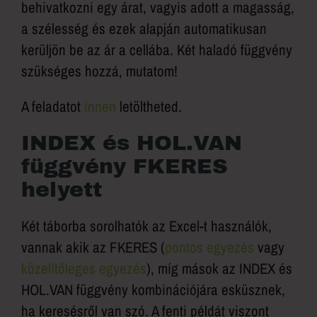
behivatkozni egy árat, vagyis adott a magasság,
a szélesség és ezek alapján automatikusan
kerüljön be az ár a cellába. Két haladó függvény
szükséges hozzá, mutatom!
A feladatot
innen
letöltheted.
INDEX és HOL.VAN
függvény FKERES
helyett
Két táborba sorolhatók az Excel-t használók,
vannak akik az FKERES (
pontos egyezés
vagy
közelítőleges egyezés
), míg mások az INDEX és
HOL.VAN függvény kombinációjára esküsznek,
ha keresésről van szó. A fenti példát viszont