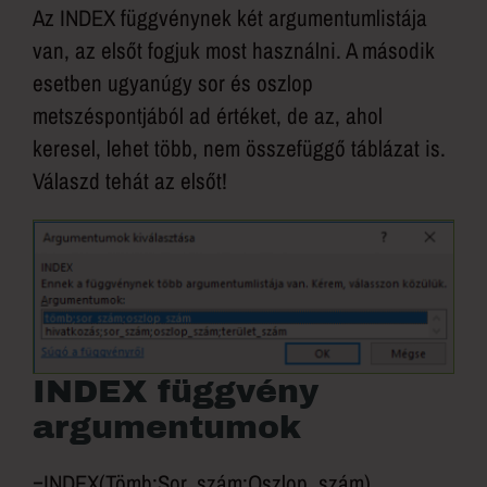
Az INDEX függvénynek két argumentumlistája
van, az elsőt fogjuk most használni. A második
esetben ugyanúgy sor és oszlop
metszéspontjából ad értéket, de az, ahol
keresel, lehet több, nem összefüggő táblázat is.
Válaszd tehát az elsőt!
INDEX függvény
argumentumok
=INDEX(Tömb;Sor_szám;Oszlop_szám)