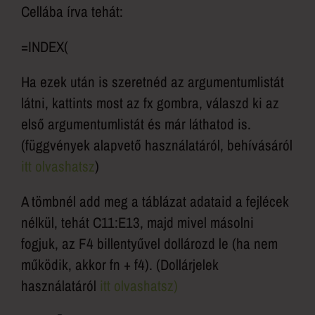
Cellába írva tehát:
=INDEX(
Ha ezek után is szeretnéd az argumentumlistát
látni, kattints most az fx gombra, válaszd ki az
első argumentumlistát és már láthatod is.
(függvények alapvető használatáról, behívásáról
itt olvashatsz
)
A tömbnél add meg a táblázat adataid a fejlécek
nélkül, tehát C11:E13, majd mivel másolni
fogjuk, az F4 billentyűvel dollározd le (ha nem
működik, akkor fn + f4). (Dollárjelek
használatáról
itt olvashatsz)