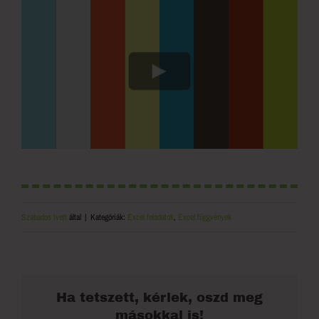
Szabados Ivett
által
|
Kategóriák:
Excel feladatok
,
Excel függvények
Ha tetszett, kérlek, oszd meg
másokkal is!