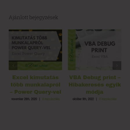
Ajánlott bejegyzések
Excel kimutatás
VBA Debug print –
több munkalapról
Hibakeresés egyik
– Power Query-vel
módja
november 28th, 2020
|
0 hozzászólás
október 9th, 2022
|
0 hozzászólás
s