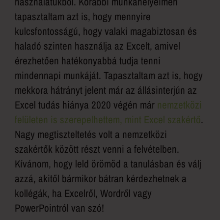
használatukból. Korábbi munkahelyeimen
tapasztaltam azt is, hogy mennyire
kulcsfontosságú, hogy valaki magabiztosan és
haladó szinten használja az Excelt, amivel
érezhetően hatékonyabbá tudja tenni
mindennapi munkáját. Tapasztaltam azt is, hogy
mekkora hátrányt jelent már az állásinterjún az
Excel tudás hiánya 2020 végén már
nemzetközi
felületen is szerepelhettem, mint Excel szakértő
.
Nagy megtiszteltetés volt a nemzetközi
szakértők között részt venni a felvételben.
Kívánom, hogy leld örömöd a tanulásban és válj
azzá, akitől bármikor bátran kérdezhetnek a
kollégák, ha Excelről, Wordről vagy
PowerPointról van szó!