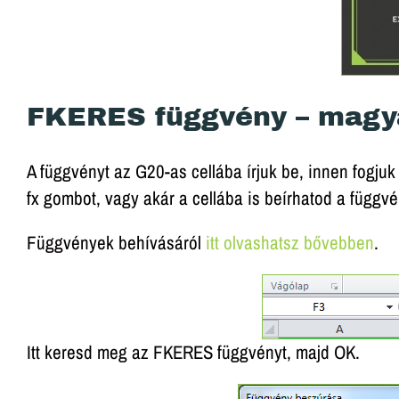
AJÁ
Most t
FKERES függvény – magy
A függvényt az G20-as cellába írjuk be, innen fogjuk
fx gombot, vagy akár a cellába is beírhatod a függvé
Függvények behívásáról
itt olvashatsz bővebben
.
Itt keresd meg az FKERES függvényt, majd OK.