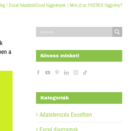
log
Excel feladatok
Excel függvények
Mire jó az FKERES függvény?
ek
ben a
Kövess minket!
Kategóriák
Adatelemzés Excelben
Excel diagramok