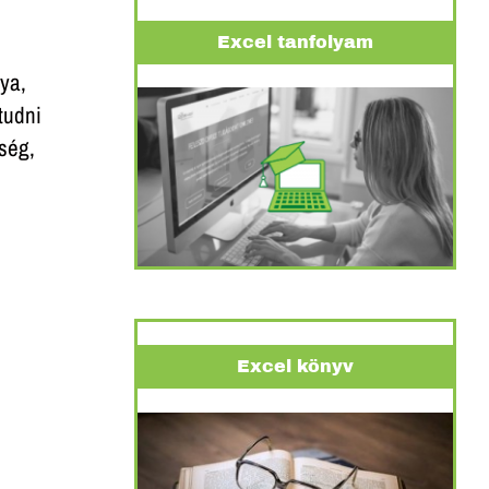
Excel tanfolyam
ya,
tudni
ség,
Excel könyv