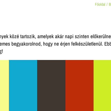
Főoldal
B
ek közé tartozik, amelyek akár napi szinten előkerüln
mes begyakorolnod, hogy ne érjen felkészületlenül. Eb
g!