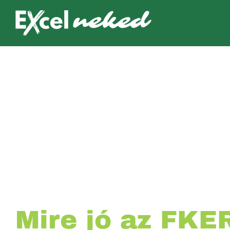
Kihagyás
Mire jó az FKE