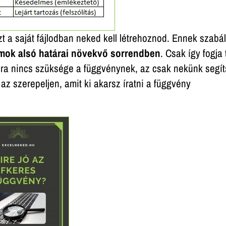
t a saját fájlodban neked kell létrehoznod. Ennek szabál
umok alsó határai növekvő sorrendben
. Csak így fogja 
pra nincs szüksége a függvénynek, az csak nekünk segít
az szerepeljen, amit ki akarsz íratni a függvény
Iratkozz fel hírlevelünkre!