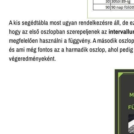
A kis segédtábla most ugyan rendelkezésre áll, de ez
hogy az első oszlopban szerepeljenek az
intervall
megfelelően használni a függvény. A második oszlo
és ami még fontos az a harmadik oszlop, ahol pedig 
végeredményeként.