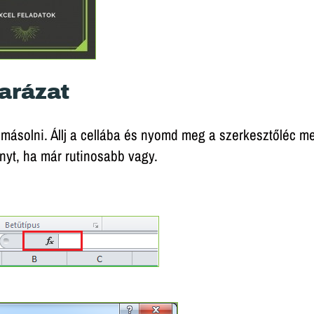
NDÉKBA ADUNK 54 KIPRÓBÁLT E
TIPPET!
e is letöltheted az ingyenes 54 Excel tippet, mellyel jel
gyorsíthatod a munkád!
arázat
 másolni. Állj a cellába és nyomd meg a szerkesztőléc mel
Feliratkozom
nyt, ha már rutinosabb vagy.