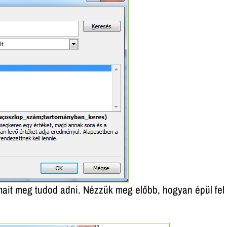
ait meg tudod adni. Nézzük meg előbb, hogyan épül fel