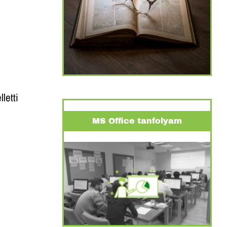
XCEL
entősen
letti
MS Office tanfolyam