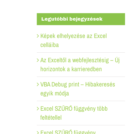
Legutóbbi bejegyzések
Képek elhelyezése az Excel
celláiba
Az Exceltől a webfejlesztésig – Új
horizontok a karrieredben
VBA Debug print – Hibakeresés
egyik módja
Excel SZŰRŐ függvény több
feltétellel
Excel SZŰRŐ függvény