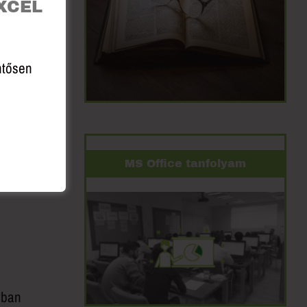
XCEL
entősen
MS Office tanfolyam
yban