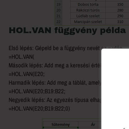
HOL.VAN függvény példa
Első lépés: Gépeld be a függvény nevét az = után
=HOL.VAN(
Második lépés: Add meg a keresési értéket, vagyis a
=HOL.VAN(E20;
Harmadik lépés: Add meg a táblát, amelyben a süte
=HOL.VAN(E20;B19:B22;
Negyedik lépés: Az egyezés típusa elhagyható, de be
=HOL.VAN(E20;B19:B22;0)