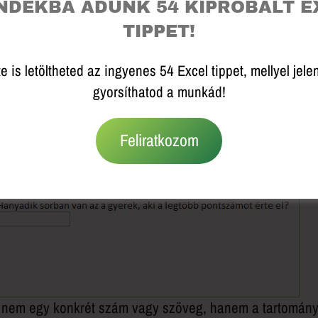
NDÉKBA ADUNK 54 KIPRÓBÁLT E
TIPPET!
gy példa
e is letöltheted az ingyenes 54 Excel tippet, mellyel jel
gyorsíthatod a munkád!
Feliratkozom
 a legtöbb pontszámot elért gyerek hanyadik sorban
ost nem egy konkrét szám vagy szöveg, hanem a tartomán