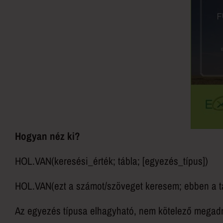
Hogyan néz ki?
HOL.VAN(keresési_érték; tábla; [egyezés_típus])
HOL.VAN(ezt a számot/szöveget keresem; ebben a ta
Az egyezés típusa elhagyható, nem kötelező megadni