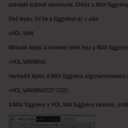
szereplő számok maximuma. Ehhez a MAX függvényt
Első lépés: Írd be a függvényt az = után
=HOL.VAN(
Második lépés: A keresési érték lesz a MAX függvén
=HOL.VAN(MAX(
Harmadik lépés: A MAX függvény argumentumaként a
=HOL.VAN(MAX(C27:C32);
A MAX függvény a HOL.VAN függvény keresési_érté