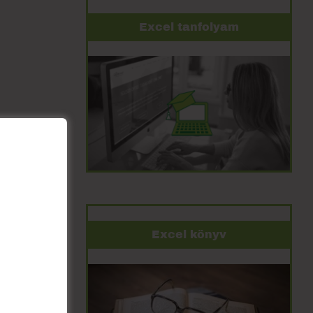
Excel tanfolyam
Excel könyv