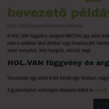
bevezető példá
HOL.VAN függvény bevezető példával
A HOL.VAN függvény (angolul MATCH) egy adott érték
nem a cellában lévő értéket vagy hivatkozást, hane
olyan bonyolult, mint hangzik, nézzük meg!
HOL.VAN függvény és ar
Visszaadja egy adott érték helyét egy listában, vagyi
A gyakorláshoz szükséges feladatot töltsd le
innen
!