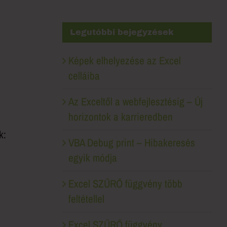
Legutóbbi bejegyzések
Képek elhelyezése az Excel
celláiba
Az Exceltől a webfejlesztésig – Új
horizontok a karrieredben
k:
VBA Debug print – Hibakeresés
egyik módja
Excel SZŰRŐ függvény több
feltétellel
Excel SZŰRŐ függvény