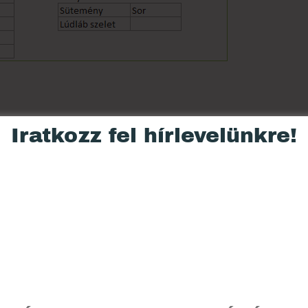
Iratkozz fel hírlevelünkre!
 Lúdláb szeletet, a E20-as cellában
mények listában van
írhatod a 0-t is.