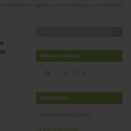
cel feladatok
Excel függvények
HOL.VAN függvény bevezető példával
is
Nem
Kövess minket!
Kategóriák
Adatelemzés Excelben
Excel diagramok