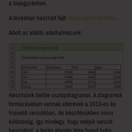
a bejegyzésben.
A leírásban használt fájlt
innen tudod letölteni
.
Adott az alábbi adathalmazunk:
Készítsünk belőle oszlopdiagramot. A diagramok
formázásában vannak eltérések a 2010-es és
frissebb verziókban, de készítésükben nincs
különbség, így mindegy, hogy melyik verziót
használod, a leírás alapján létre fogod tudni