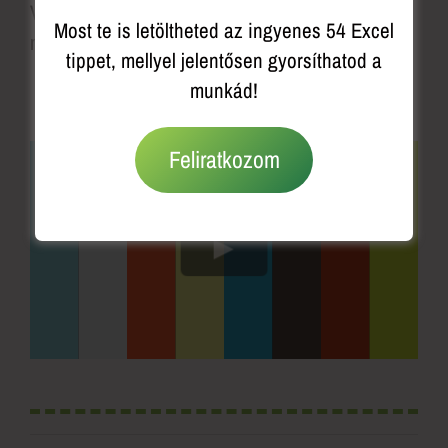
Vágj bele most és használd bátran a
Most te is letöltheted az ingyenes 54 Excel
munkádban!
tippet, mellyel jelentősen gyorsíthatod a
munkád!
MUTASD MIRŐL VAN SZÓ
Feliratkozom