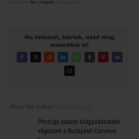
Szabados Ivett
által
|
Kategóriák:
Excel diagramok
Ha tetszett, kérlek, oszd meg
másokkal is!
Facebook
X
Reddit
LinkedIn
WhatsApp
Tumblr
Pinterest
Vk
Email:
About the Author:
Szabados Ivett
Pénzügy szakos közgazdászként
végeztem a Budapesti Corvinus