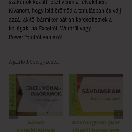
szakértők között részt venni a felvételben.
Kívánom, hogy leld örömöd a tanulásban és válj
azzá, akitől bármikor bátran kérdezhetnek a
kollégák, ha Excelről, Wordről vagy
PowerPointról van szó!
Ajánlott bejegyzések
Excel
Sávdiagram (Bar
vonaldiagram
chart) készítése