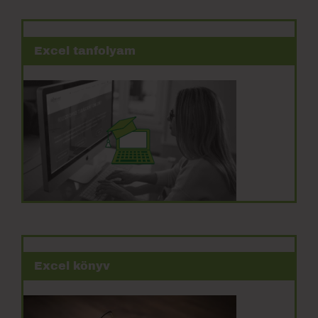
Excel tanfolyam
Excel könyv