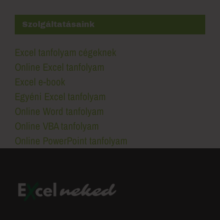
Szolgáltatásaink
Excel tanfolyam cégeknek
Online Excel tanfolyam
Excel e-book
Egyéni Excel tanfolyam
Online Word tanfolyam
Online VBA tanfolyam
Online PowerPoint tanfolyam