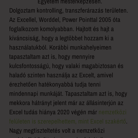
Egyetem mesterképzésén.
Dolgoztam kontrolling, transzferárazás területen.
Az Excellel, Worddel, Power Pointtal 2005 óta
foglalkozom komolyabban. Hajtott és hajt a
kíváncsiság, hogy a legtöbbet hozzam ki a
használatukból. Korábbi munkahelyeimen
tapasztaltam azt is, hogy mennyire
kulcsfontosságú, hogy valaki magabiztosan és
haladó szinten használja az Excelt, amivel
érezhetően hatékonyabbá tudja tenni
mindennapi munkáját. Tapasztaltam azt is, hogy
mekkora hátrányt jelent már az állásinterjún az
Excel tudás hiánya 2020 végén már
nemzetközi
felületen is szerepelhettem, mint Excel szakértő
.
Nagy megtiszteltetés volt a nemzetközi