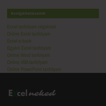
Szolgáltatásaink
Excel tanfolyam cégeknek
Online Excel tanfolyam
Excel e-book
Egyéni Excel tanfolyam
Online Word tanfolyam
Online VBA tanfolyam
Online PowerPoint tanfolyam