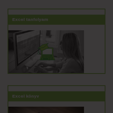
Excel tanfolyam
Excel könyv