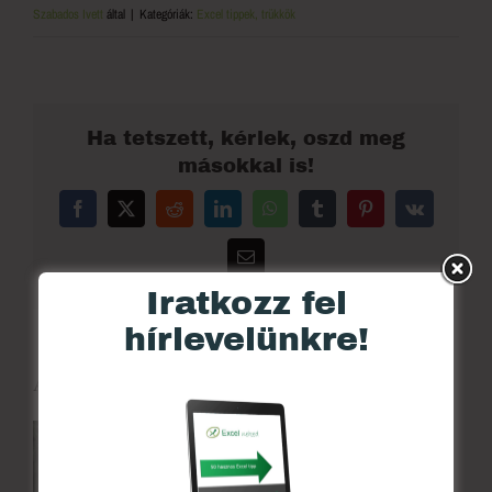
Szabados Ivett
által
|
Kategóriák:
Excel tippek, trükkök
Ha tetszett, kérlek, oszd meg
másokkal is!
Facebook
X
Reddit
LinkedIn
WhatsApp
Tumblr
Pinterest
Vk
Email:
Iratkozz fel
hírlevelünkre!
About the Author:
Szabados Ivett
Pénzügy szakos közgazdászként
végeztem a Budapesti Corvinus