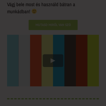
Vágj bele most és használd bátran a
munkádban!
MUTASD MIRŐL VAN SZÓ