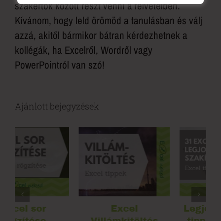
szakértők között részt venni a felvételben.
Kívánom, hogy leld örömöd a tanulásban és válj
azzá, akitől bármikor bátran kérdezhetnek a
kollégák, ha Excelről, Wordről vagy
PowerPointról van szó!
Ajánlott bejegyzések
Excel
Legjobb 31 Excel
Villámkitöltés
tipp nemzetközi