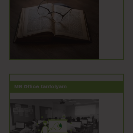
MS Office tanfolyam