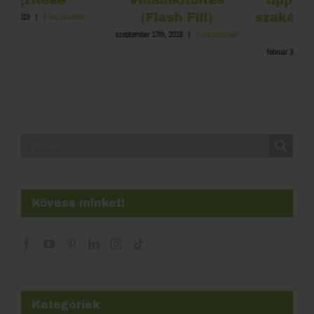
(Flash Fill)
szakértőktől 2020-
ban
szeptember 17th, 2018
|
0 hozzászólás
február 3rd, 2021
|
0 hozzászólás
Kövess minket!
Kategóriák