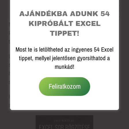
AJÁNDÉKBA ADUNK 54
KIPRÓBÁLT EXCEL
Majd válaszd az Ablaktábla rögzítése gombot.
Próbáld ki a görgetést itt is. Feloldani ugyanitt
TIPPET!
tudod.
Most te is letöltheted az ingyenes 54 Excel
Láthatod, hogy nagyon egyszerű dologról van
tippet, mellyel jelentősen gyorsíthatod a
szó, csak tudni kell a működését! Bízom benne,
munkád!
hogy most már Te is magabiztosan rögzíted a
sorokat Excelben.
Feliratkozom
Ha hasznos volt számodra, kérlek, oszd meg
másokkal is! :)