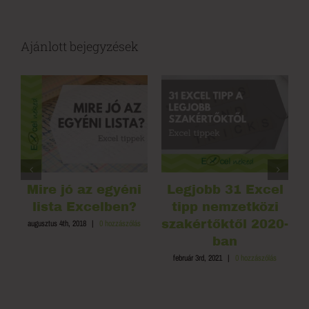
Ajánlott bejegyzések
Mire jó az egyéni
Legjobb 31 Excel
lista Excelben?
tipp nemzetközi
szakértőktől 2020-
augusztus 4th, 2018
|
0 hozzászólás
ban
ás
február 3rd, 2021
|
0 hozzászólás