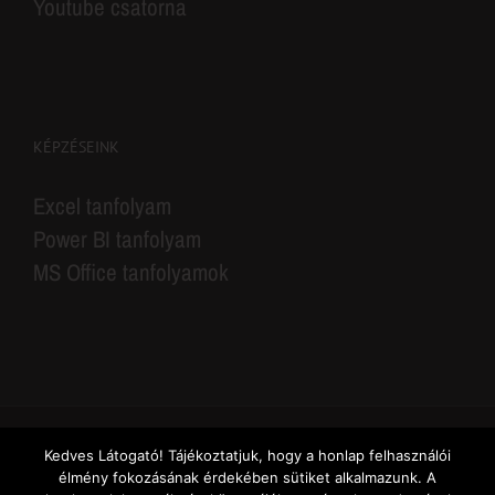
Youtube csatorna
KÉPZÉSEINK
Excel tanfolyam
Power BI tanfolyam
MS Office tanfolyamok
© Copyright 2016-2025 - Excellence Training Kft. | Excelneked.hu - Excel tanfolyam,
Kedves Látogató! Tájékoztatjuk, hogy a honlap felhasználói
élmény fokozásának érdekében sütiket alkalmazunk. A
Power BI tanfolyam, MS Office tanfolyamok