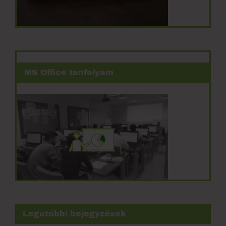
MS Office tanfolyam
Legutóbbi bejegyzések