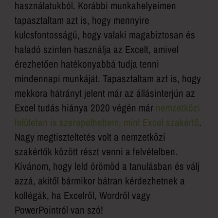
használatukból. Korábbi munkahelyeimen
tapasztaltam azt is, hogy mennyire
kulcsfontosságú, hogy valaki magabiztosan és
haladó szinten használja az Excelt, amivel
érezhetően hatékonyabbá tudja tenni
mindennapi munkáját. Tapasztaltam azt is, hogy
mekkora hátrányt jelent már az állásinterjún az
Excel tudás hiánya 2020 végén már
nemzetközi
felületen is szerepelhettem, mint Excel szakértő
.
Nagy megtiszteltetés volt a nemzetközi
szakértők között részt venni a felvételben.
Kívánom, hogy leld örömöd a tanulásban és válj
azzá, akitől bármikor bátran kérdezhetnek a
kollégák, ha Excelről, Wordről vagy
PowerPointról van szó!