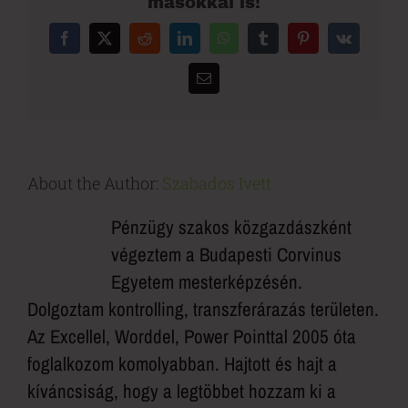
másokkal is!
Facebook
X
Reddit
LinkedIn
WhatsApp
Tumblr
Pinterest
Vk
Email:
About the Author:
Szabados Ivett
Pénzügy szakos közgazdászként
végeztem a Budapesti Corvinus
Egyetem mesterképzésén.
Dolgoztam kontrolling, transzferárazás területen.
Az Excellel, Worddel, Power Pointtal 2005 óta
foglalkozom komolyabban. Hajtott és hajt a
kíváncsiság, hogy a legtöbbet hozzam ki a