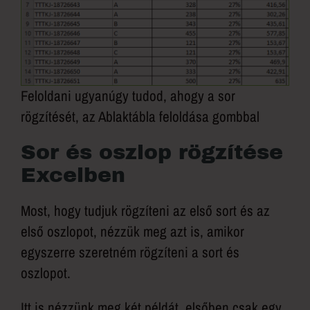
Feloldani ugyanúgy tudod, ahogy a sor
rögzítését, az Ablaktábla feloldása gombbal
Sor és oszlop rögzítése
Excelben
Most, hogy tudjuk rögzíteni az első sort és az
első oszlopot, nézzük meg azt is, amikor
egyszerre szeretném rögzíteni a sort és
oszlopot.
Itt is nézzünk meg két példát, elsőben csak egy