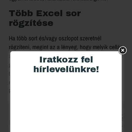
Több Excel sor
rögzítése
Ha több sort és/vagy oszlopot szeretnél
rögzíteni, megint az a lényeg, hogy melyik cellán
állsz, mielőtt rákattintasz az Ablaktábla rögzítése
Iratkozz fel
gombra. A Sor és oszlop rögzítése2 munkalapon
hírlevelünkre!
tehát két sort és az első oszlopot szeretném
rögzíteni, így a B3-as cellába kell előbb
kattintani.