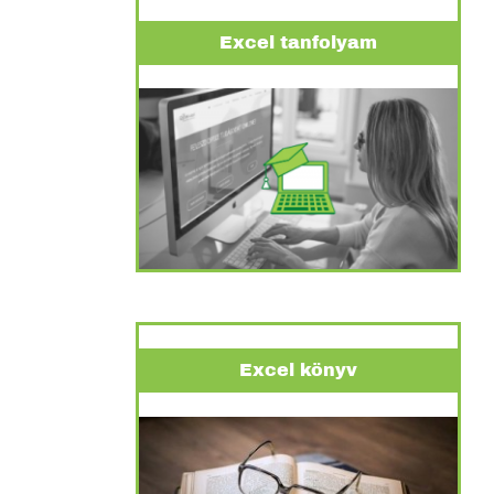
Excel tanfolyam
Excel könyv