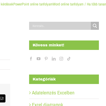
t kérdések
PowerPoint online tanfolyam
Word online tanfolyam
Ha több tana
Kövess minket!
Kategóriák
Adatelemzés Excelben
Email:
Excel diagramok