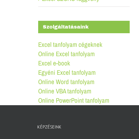
Szolgáltatásaink
Excel tanfolyam cégeknek
Online Excel tanfolyam
Excel e-book
Egyéni Excel tanfolyam
Online Word tanfolyam
Online VBA tanfolyam
Online PowerPoint tanfolyam
KÉPZÉSEINK