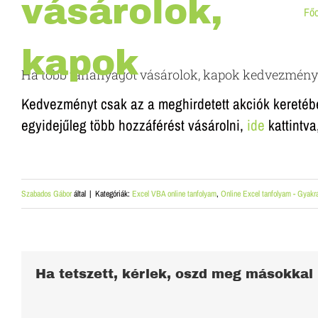
vásárolok,
Főo
kapok
Ha több tananyagot vásárolok, kapok kedvezmény
Kedvezményt csak az a meghirdetett akciók kereté
kedvezményt?
egyidejűleg több hozzáférést vásárolni,
ide
kattintva
Szabados Gábor
által
|
Kategóriák:
Excel VBA online tanfolyam
,
Online Excel tanfolyam - Gyakr
Ha tetszett, kérlek, oszd meg másokkal 