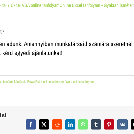
ldal
Excel VBA online tanfolyam
Online Excel tanfolyam - Gyakran ismétel
t?
ben adunk. Amennyiben munkatársaid számára szeretnél
, kérd egyedi ajánlatunkat!
an ismételt kérdések
,
PowerPoint online tanfolyam
,
Word online tanfolyam
is!
Facebook
X
Reddit
LinkedIn
WhatsApp
Tumblr
Pinterest
Vk