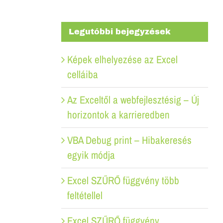
Legutóbbi bejegyzések
Képek elhelyezése az Excel
celláiba
Az Exceltől a webfejlesztésig – Új
horizontok a karrieredben
VBA Debug print – Hibakeresés
egyik módja
Excel SZŰRŐ függvény több
feltétellel
Excel SZŰRŐ függvény