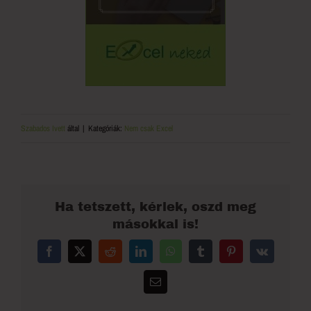
Szabados Ivett
által
|
Kategóriák:
Nem csak Excel
Ha tetszett, kérlek, oszd meg
másokkal is!
Facebook
X
Reddit
LinkedIn
WhatsApp
Tumblr
Pinterest
Vk
Email: