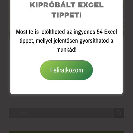
KIPRÓBÁLT EXCEL
TIPPET!
Most te is letöltheted az ingyenes 54 Excel
tippet, mellyel jelentősen gyorsíthatod a
Az Exceltől a
Mi a különbség az
munkád!
webfejlesztésig –
Office 365 és az
Új horizontok a
Office 2016
karrieredben
között?
Feliratkozom
március 20th, 2024
|
0 hozzászólás
október 11th, 2017
|
0 hozzászólás