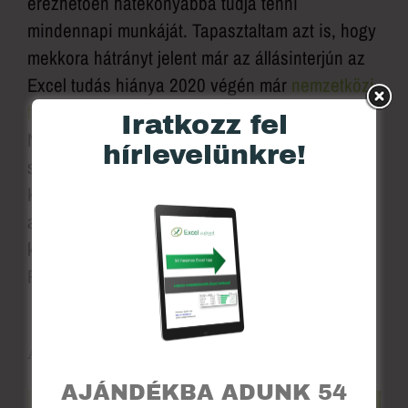
érezhetően hatékonyabbá tudja tenni
mindennapi munkáját. Tapasztaltam azt is, hogy
mekkora hátrányt jelent már az állásinterjún az
Excel tudás hiánya 2020 végén már
nemzetközi
felületen is szerepelhettem, mint Excel szakértő
.
Iratkozz fel
Nagy megtiszteltetés volt a nemzetközi
hírlevelünkre!
szakértők között részt venni a felvételben.
Kívánom, hogy leld örömöd a tanulásban és válj
azzá, akitől bármikor bátran kérdezhetnek a
kollégák, ha Excelről, Wordről vagy
PowerPointról van szó!
Ajánlott bejegyzések
AJÁNDÉKBA ADUNK 54