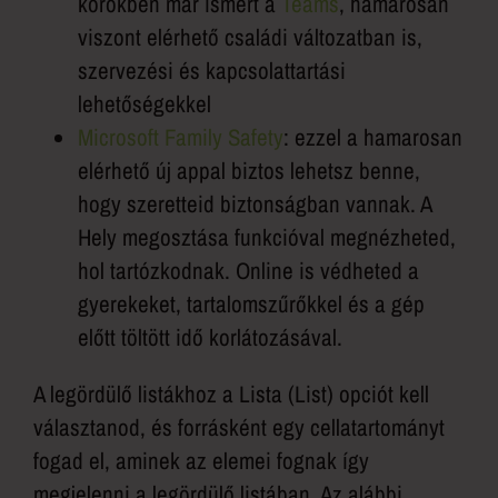
körökben már ismert a
Teams
, hamarosan
viszont elérhető családi változatban is,
szervezési és kapcsolattartási
lehetőségekkel
Microsoft Family Safety
: ezzel a hamarosan
elérhető új appal biztos lehetsz benne,
hogy szeretteid biztonságban vannak. A
Hely megosztása funkcióval megnézheted,
hol tartózkodnak. Online is védheted a
gyerekeket, tartalomszűrőkkel és a gép
előtt töltött idő korlátozásával.
A legördülő listákhoz a Lista (List) opciót kell
választanod, és forrásként egy cellatartományt
fogad el, aminek az elemei fognak így
megjelenni a legördülő listában. Az alábbi