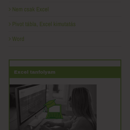
Nem csak Excel
Pivot tábla, Excel kimutatás
Word
Excel tanfolyam