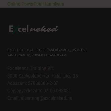
Online PowerPoint tanfolyam
EXCELNEKED.HU – EXCEL TANFOLYAMOK, MS OFFICE
TANFOLYAMOK, POWER BI TANFOLYAM
Excellence Training Kft.
8000 Székesfehérvár, Határ utca 16.
Adószám: 27036666-2-07
Cégjegyzékszám: 07-09-032431
Email: elearning@excelneked.hu