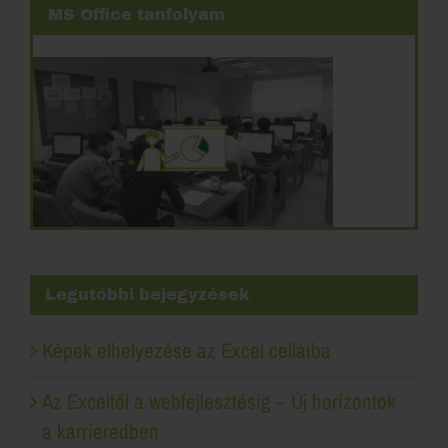
MS Office tanfolyam
Legutóbbi bejegyzések
Képek elhelyezése az Excel celláiba
Az Exceltől a webfejlesztésig – Új horizontok
a karrieredben