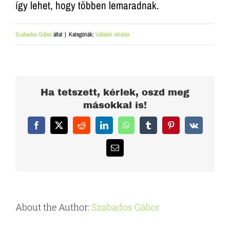
így lehet, hogy többen lemaradnak.
Szabados Gábor
által
|
Kategóriák:
Vállalati oktatás
Ha tetszett, kérlek, oszd meg
másokkal is!
Facebook
X
Reddit
LinkedIn
WhatsApp
Tumblr
Pinterest
Vk
Email:
About the Author:
Szabados Gábor