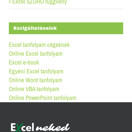
Excel SZŰRŐ függvény
Szolgáltatásaink
Excel tanfolyam cégeknek
Online Excel tanfolyam
Excel e-book
Egyéni Excel tanfolyam
Online Word tanfolyam
Online VBA tanfolyam
Online PowerPoint tanfolyam