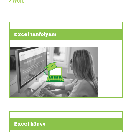
Word
Excel tanfolyam
Excel könyv