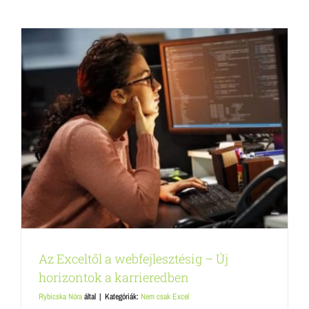
Az Exceltől a webfejlesztésig – Új
horizontok a karrieredben
Rybicska Nóra
által
|
Kategóriák:
Nem csak Excel