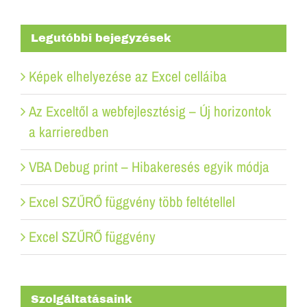
Legutóbbi bejegyzések
Képek elhelyezése az Excel celláiba
Az Exceltől a webfejlesztésig – Új horizontok
a karrieredben
VBA Debug print – Hibakeresés egyik módja
Excel SZŰRŐ függvény több feltétellel
Excel SZŰRŐ függvény
Szolgáltatásaink