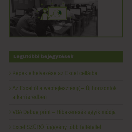
Legutóbbi bejegyzések
Képek elhelyezése az Excel celláiba
Az Exceltől a webfejlesztésig – Új horizontok
a karrieredben
VBA Debug print – Hibakeresés egyik módja
Excel SZŰRŐ függvény több feltétellel