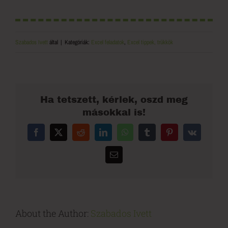
Szabados Ivett
által
|
Kategóriák:
Excel feladatok
,
Excel tippek, trükkök
Ha tetszett, kérlek, oszd meg
másokkal is!
Facebook
X
Reddit
LinkedIn
WhatsApp
Tumblr
Pinterest
Vk
Email:
About the Author:
Szabados Ivett