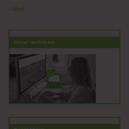
Word
Excel tanfolyam
Excel könyv