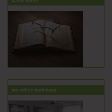
MS Office tanfolyam