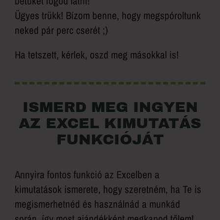
betűket fogod látni!
Ügyes trükk! Bízom benne, hogy megspóroltunk
neked pár perc cserét ;)
Ha tetszett, kérlek, oszd meg másokkal is!
ISMERD MEG INGYEN
AZ EXCEL KIMUTATÁS
FUNKCIÓJÁT
Annyira fontos funkció az Excelben a
kimutatások ismerete, hogy szeretném, ha Te is
megismerhetnéd és használnád a munkád
során, így most ajándékként megkapod tőlem!