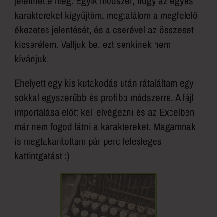
jelenítette meg. Egyik módszer, hogy az egyes
karaktereket kigyűjtöm, megtalálom a megfelelő
ékezetes jelentését, és a cserével az összeset
kicserélem. Valljuk be, ezt senkinek nem
kívánjuk.
Ehelyett egy kis kutakodás után rátaláltam egy
sokkal egyszerűbb és profibb módszerre. A fájl
importálása előtt kell elvégezni és az Excelben
már nem fogod látni a karaktereket. Magamnak
is megtakarítottam pár perc felesleges
kattintgatást :)