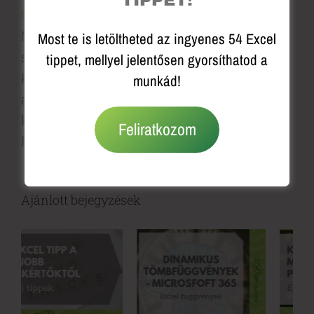
TIPPET!
felületen is szerepelhettem, mint Excel szakértő
.
Nagy megtiszteltetés volt a nemzetközi
Most te is letöltheted az ingyenes 54 Excel
szakértők között részt venni a felvételben.
tippet, mellyel jelentősen gyorsíthatod a
Kívánom, hogy leld örömöd a tanulásban és válj
munkád!
azzá, akitől bármikor bátran kérdezhetnek a
kollégák, ha Excelről, Wordről vagy
Feliratkozom
PowerPointról van szó!
Ajánlott bejegyzések