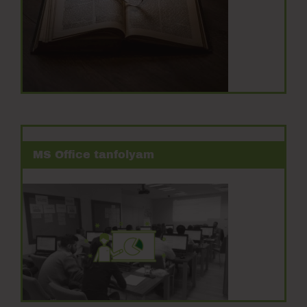
MS Office tanfolyam