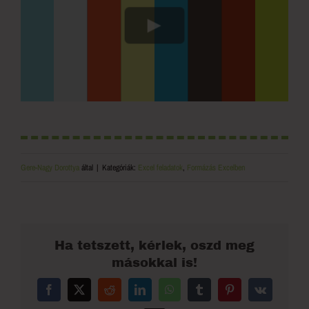
Gere-Nagy Dorottya
által
|
Kategóriák:
Excel feladatok
,
Formázás Excelben
Ha tetszett, kérlek, oszd meg
másokkal is!
Facebook
X
Reddit
LinkedIn
WhatsApp
Tumblr
Pinterest
Vk