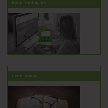
Excel tanfolyam
Excel könyv