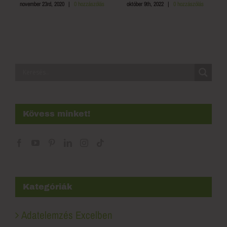
s
november 23rd, 2020
|
0 hozzászólás
október 9th, 2022
|
0 hozzászólás
s
Kövess minket!
Kategóriák
Adatelemzés Excelben