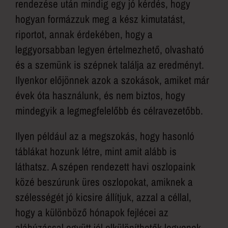
rendezése után mindig egy jó kérdés, hogy
hogyan formázzuk meg a kész kimutatást,
riportot, annak érdekében, hogy a
leggyorsabban legyen értelmezhető, olvasható
és a szemünk is szépnek találja az eredményt.
Ilyenkor előjönnek azok a szokások, amiket már
évek óta használunk, és nem biztos, hogy
mindegyik a legmegfelelőbb és célravezetőbb.
Ilyen például az a megszokás, hogy hasonló
táblákat hozunk létre, mint amit alább is
láthatsz. A szépen rendezett havi oszlopaink
közé beszúrunk üres oszlopokat, amiknek a
szélességét jó kicsire állítjuk, azzal a céllal,
hogy a különböző hónapok fejlécei az
aláhúzással együtt jól elkülöníthetők legyenek