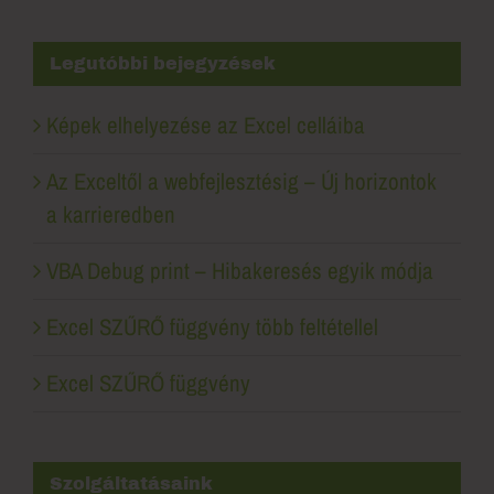
Legutóbbi bejegyzések
Képek elhelyezése az Excel celláiba
Az Exceltől a webfejlesztésig – Új horizontok
a karrieredben
VBA Debug print – Hibakeresés egyik módja
Excel SZŰRŐ függvény több feltétellel
Excel SZŰRŐ függvény
Szolgáltatásaink