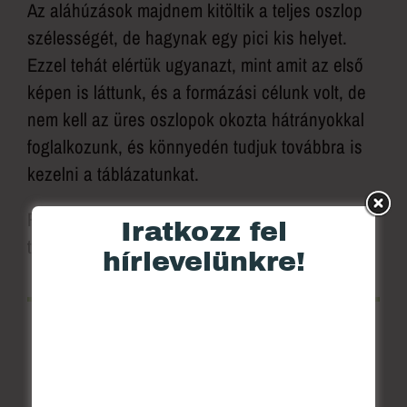
Az aláhúzások majdnem kitöltik a teljes oszlop
szélességét, de hagynak egy pici kis helyet.
Ezzel tehát elértük ugyanazt, mint amit az első
képen is láttunk, és a formázási célunk volt, de
nem kell az üres oszlopok okozta hátrányokkal
foglalkozunk, és könnyedén tudjuk továbbra is
kezelni a táblázatunkat.
Remélem, hogy tetszett neked is ez a kis rejtett
Iratkozz fel
trükk!
hírlevelünkre!
ISMERD MEG INGYEN
AZ EXCEL KIMUTATÁS
FUNKCIÓJÁT