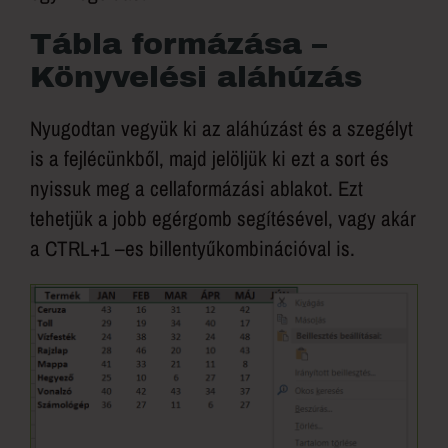
Tábla formázása –
Könyvelési aláhúzás
Nyugodtan vegyük ki az aláhúzást és a szegélyt
is a fejlécünkből, majd jelöljük ki ezt a sort és
nyissuk meg a cellaformázási ablakot. Ezt
tehetjük a jobb egérgomb segítésével, vagy akár
a CTRL+1 –es billentyűkombinációval is.