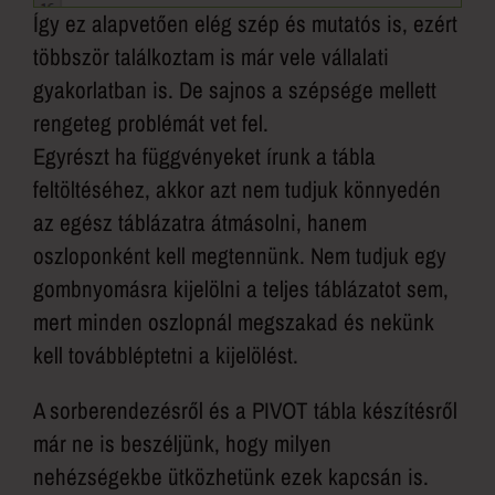
Így ez alapvetően elég szép és mutatós is, ezért
többször találkoztam is már vele vállalati
gyakorlatban is. De sajnos a szépsége mellett
rengeteg problémát vet fel.
Egyrészt ha függvényeket írunk a tábla
feltöltéséhez, akkor azt nem tudjuk könnyedén
az egész táblázatra átmásolni, hanem
oszloponként kell megtennünk. Nem tudjuk egy
gombnyomásra kijelölni a teljes táblázatot sem,
mert minden oszlopnál megszakad és nekünk
kell továbbléptetni a kijelölést.
A sorberendezésről és a PIVOT tábla készítésről
már ne is beszéljünk, hogy milyen
nehézségekbe ütközhetünk ezek kapcsán is.