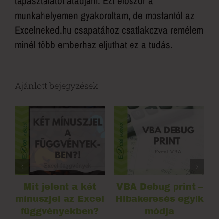
tapasztalatot átadjam. Ezt először a
munkahelyemen gyakoroltam, de mostantól az
Excelneked.hu csapatához csatlakozva remélem
minél több emberhez eljuthat ez a tudás.
Ajánlott bejegyzések
Mit jelent a két
VBA Debug print –
l
mínuszjel az Excel
Hibakeresés egyik
l
függvényekben?
módja