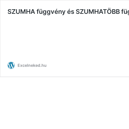
SZUMHA függvény és SZUMHATÖBB fü
Excelneked.hu