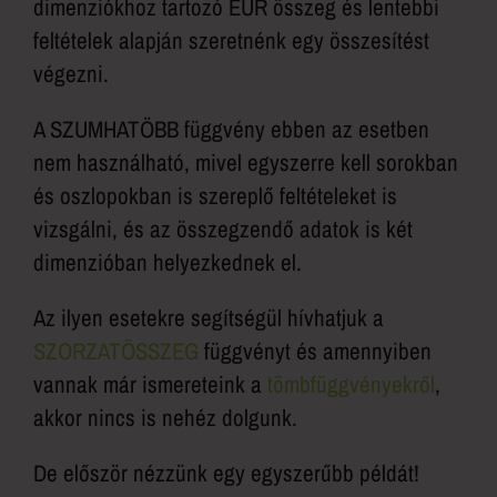
dimenziókhoz tartozó EUR összeg és lentebbi
feltételek alapján szeretnénk egy összesítést
végezni.
A SZUMHATÖBB függvény ebben az esetben
nem használható, mivel egyszerre kell sorokban
és oszlopokban is szereplő feltételeket is
vizsgálni, és az összegzendő adatok is két
dimenzióban helyezkednek el.
Az ilyen esetekre segítségül hívhatjuk a
SZORZATÖSSZEG
függvényt és amennyiben
vannak már ismereteink a
tömbfüggvényekről
,
akkor nincs is nehéz dolgunk.
De először nézzünk egy egyszerűbb példát!