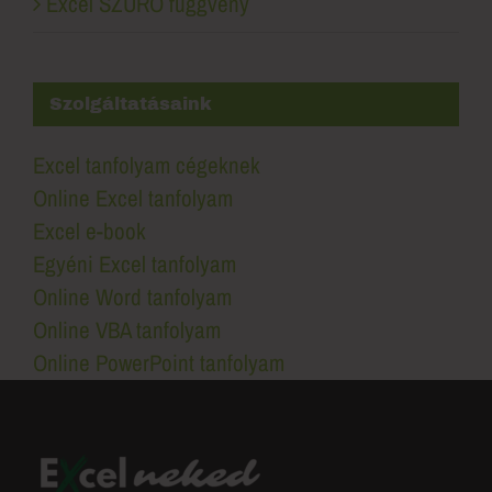
Excel SZŰRŐ függvény
Szolgáltatásaink
Excel tanfolyam cégeknek
Online Excel tanfolyam
Excel e-book
Egyéni Excel tanfolyam
Online Word tanfolyam
Online VBA tanfolyam
Online PowerPoint tanfolyam