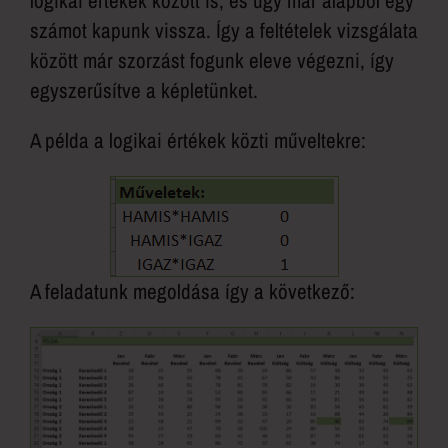
logikai értékek között is, és úgy már alapból egy
számot kapunk vissza. Így a feltételek vizsgálata
között már szorzást fogunk eleve végezni, így
egyszerűsítve a képletünket.
A példa a logikai értékek közti műveltekre:
A feladatunk megoldása így a következő: