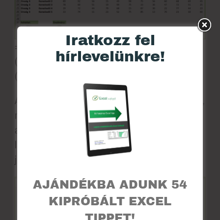
Iratkozz fel
=SZORZATÖSSZEG((C10:N10=A32)*
hírlevelünkre!
(C11:N11=A33)*(A12:A26=A34)*
(B12:B26=A35)*C12:N26)
Az utolsó elem tartalmazza magukat a számokat,
mint egy kétdimenziós tömböt, és ha kibontjuk
az első négy feltétel vizsgálatát, akkor is jól
látszik, hogy azokból is egy kétdimenziós tömb
jön létre, ami 0-ákat és 1-eseket tartalmaz.
AJÁNDÉKBA ADUNK 54
KIPRÓBÁLT EXCEL
TIPPET!