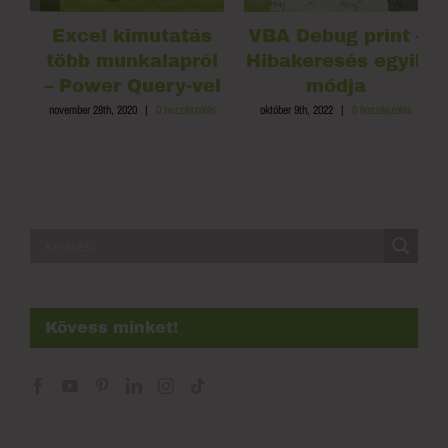
Excel kimutatás
VBA Debug print –
több munkalapról
Hibakeresés egyik
– Power Query-vel
módja
november 28th, 2020
|
0 hozzászólás
október 9th, 2022
|
0 hozzászólás
s
Kövess minket!