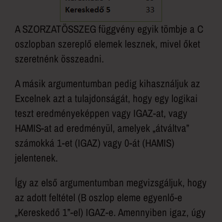
A SZORZATÖSSZEG függvény egyik tömbje a C
oszlopban szereplő elemek lesznek, mivel őket
szeretnénk összeadni.
A másik argumentumban pedig kihasználjuk az
Excelnek azt a tulajdonságát, hogy egy logikai
teszt eredményeképpen vagy IGAZ-at, vagy
HAMIS-at ad eredményül, amelyek „átváltva”
számokká 1-et (IGAZ) vagy 0-át (HAMIS)
jelentenek.
Így az első argumentumban megvizsgáljuk, hogy
az adott feltétel (B oszlop eleme egyenlő-e
„Kereskedő 1”-el) IGAZ-e. Amennyiben igaz, úgy