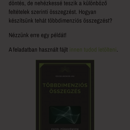
döntés, de nehézkessé teszik a különböző
feltételek szerinti összegzést. Hogyan
készítsünk tehát többdimenziós összegzést?
Nézzünk erre egy példát!
A feladatban használt fájlt
innen tudod letölteni
.