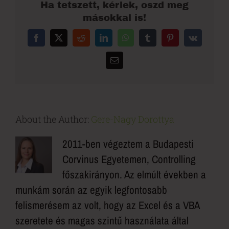
Ha tetszett, kérlek, oszd meg
másokkal is!
Facebook
X
Reddit
LinkedIn
WhatsApp
Tumblr
Pinterest
Vk
Email:
About the Author:
Gere-Nagy Dorottya
2011-ben végeztem a Budapesti
Corvinus Egyetemen, Controlling
főszakirányon. Az elmúlt években a
munkám során az egyik legfontosabb
felismerésem az volt, hogy az Excel és a VBA
szeretete és magas szintű használata által