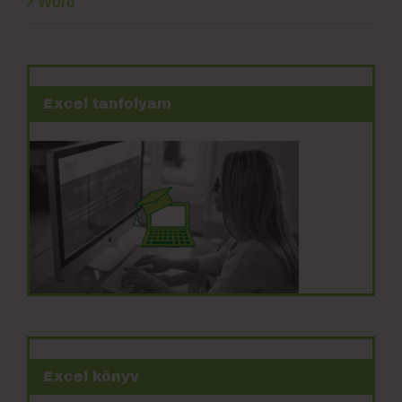
Excel tanfolyam
Excel könyv