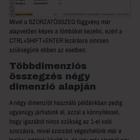
Mivel a SZORZATÖSSZEG függvény már
alapvetően képes a tömböket kezelni, ezért a
CTRL+SHIFT+ENTER lezárásra sincsen
szükségünk ebben az esetben.
Többdimenziós
összegzés négy
dimenzió alapján
A négy dimenziót használó példánkban pedig
ugyanúgy járhatunk el, azzal a könnyítéssel,
hogy igazából nincs szükség az 1-el való
szorzásra, mivel szorzást végezhetünk már a