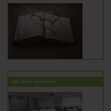
MS Office tanfolyam