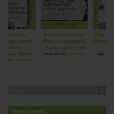
Excel kimutatás
VBA Debug print –
több munkalapról
Hibakeresés egyik
– Power Query-vel
módja
november 28th, 2020
|
0 hozzászólás
október 9th, 2022
|
0 hozzászólás
s
Kövess minket!