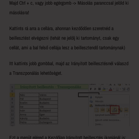
Majd Ctrl + c, vagy jobb egérgomb -> Másolás paranccsal jelöld ki
másolásra!
Kattints rá arra a cellára, ahonnan kezdődően szeretnéd a
beillesztést elvégezni (tehát ne jelölj ki tartományt, csak egy
cellát, ami a bal felső cellája lesz a beillesztendő tartománynak)
Itt kattints jobb gombbal, majd az Irányított beillesztésnél válaszd
a Transzponálás lehetőséget.
Ezt a menüt eléred a Kezdőlap Irányított beillesztés ikonjánál is: