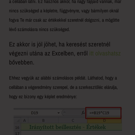
a cellában látni. Ez hasznos akkor, ha nagy fájljaid vannak, már
nincs szükséged a képletre, függvényre, vagy bármilyen oknál
fogva Te már csak az értékekkel szeretnél dolgozni, a mögötte
lévő számolásra nincs szükséged.
Ez akkor is jól jöhet, ha keresést szeretnél
végezni utána az Excelben, erről
itt olvashatsz
bővebben.
Ehhez vegyük az alábbi számolásos példát. Láthatod, hogy a
cellában a végeredmény szerepel, de a szerkesztőléc elárulja,
hogy ez bizony egy képlet eredménye: