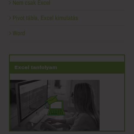
Pivot tábla, Excel kimutatás
Word
Excel tanfolyam