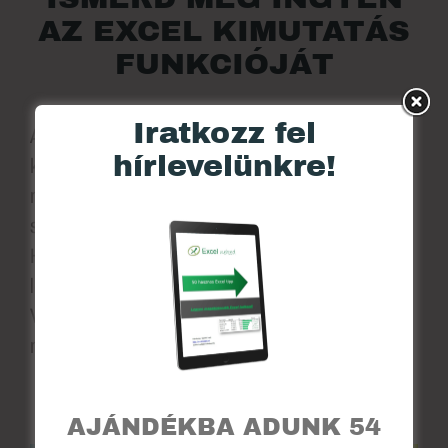
AZ EXCEL KIMUTATÁS
FUNKCIÓJÁT
Iratkozz fel
Annyira fontos funkció az Excelben a
hírlevelünkre!
kimutatások ismerete, hogy szeretném, ha Te is
megismerhetnéd és használnád a munkád
során, így most ajándékként megkapod tőlem!
Hét rövid videóból Te magad is végigmehetsz a
lépéseken, hogy jobban megértsd működését.
Vágj bele most és használd bátran a
munkádban!
MUTASD MIRŐL VAN SZÓ
AJÁNDÉKBA ADUNK 54