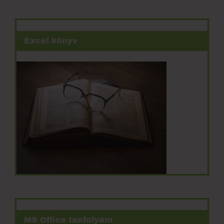
Excel könyv
MS Office tanfolyam