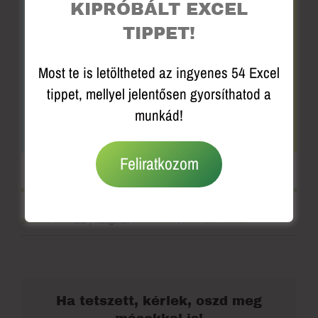
KIPRÓBÁLT EXCEL
TIPPET!
Most te is letöltheted az ingyenes 54 Excel
tippet, mellyel jelentősen gyorsíthatod a
munkád!
Feliratkozom
Szabados Gábor
által
|
Kategóriák:
Excel feladatok
,
Excel tippek, trükkök
Ha tetszett, kérlek, oszd meg