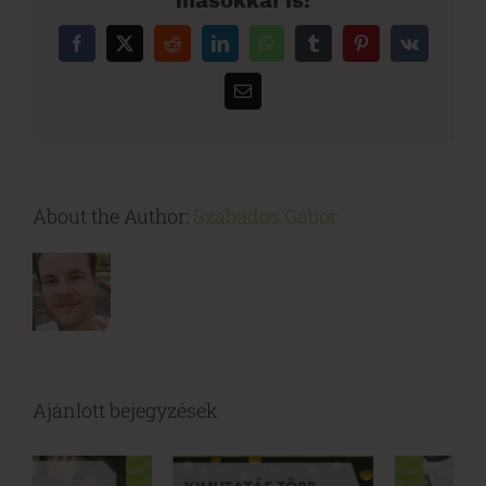
másokkal is!
Facebook
X
Reddit
LinkedIn
WhatsApp
Tumblr
Pinterest
Vk
Email:
About the Author:
Szabados Gábor
Ajánlott bejegyzések