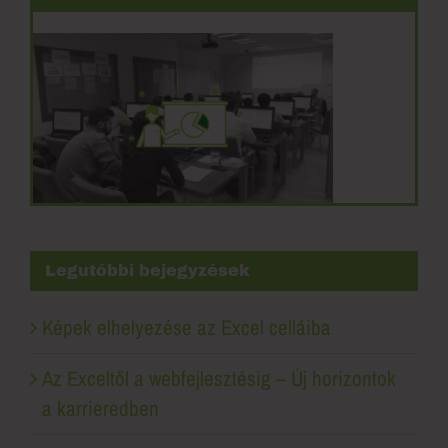
Legutóbbi bejegyzések
Képek elhelyezése az Excel celláiba
Az Exceltől a webfejlesztésig – Új horizontok
a karrieredben