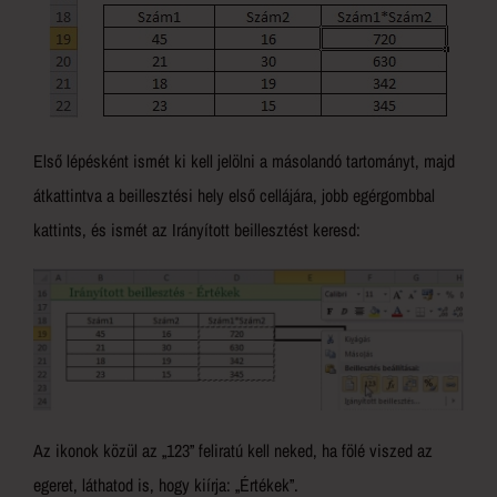
Első lépésként ismét ki kell jelölni a másolandó tartományt, majd
átkattintva a beillesztési hely első cellájára, jobb egérgombbal
kattints, és ismét az Irányított beillesztést keresd:
Az ikonok közül az „123” feliratú kell neked, ha fölé viszed az
egeret, láthatod is, hogy kiírja: „Értékek”.