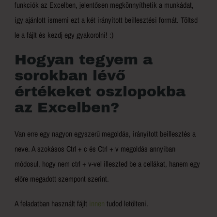
funkciók az Excelben, jelentősen megkönnyíthetik a munkádat,
így ajánlott ismerni ezt a két irányított beillesztési formát. Töltsd
le a fájlt és kezdj egy gyakorolni! :)
Hogyan tegyem a
sorokban lévő
értékeket oszlopokba
az Excelben?
Van erre egy nagyon egyszerű megoldás, irányított beillesztés a
neve. A szokásos Ctrl + c és Ctrl + v megoldás annyiban
módosul, hogy nem ctrl + v-vel illeszted be a cellákat, hanem egy
előre megadott szempont szerint.
A feladatban használt fájlt
innen
tudod letölteni.